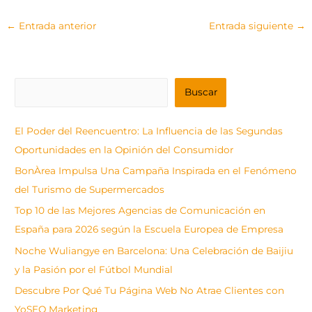
←
Entrada anterior
Entrada siguiente
→
B
Buscar
u
s
El Poder del Reencuentro: La Influencia de las Segundas
c
Oportunidades en la Opinión del Consumidor
a
BonÀrea Impulsa Una Campaña Inspirada en el Fenómeno
r
del Turismo de Supermercados
Top 10 de las Mejores Agencias de Comunicación en
España para 2026 según la Escuela Europea de Empresa
Noche Wuliangye en Barcelona: Una Celebración de Baijiu
y la Pasión por el Fútbol Mundial
Descubre Por Qué Tu Página Web No Atrae Clientes con
YoSEO Marketing