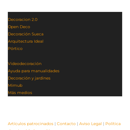
Decoracion 2.0
Open Deco
Decoración Sueca
Arquitectura Ideal
Pórtico
Videodecoración
Ayuda para manualidades
Decoración y jardines
Mimub
Más medios
Artículos patrocinados
|
Contacto
|
Aviso Legal
|
Política