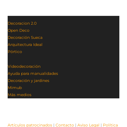
Decoracion 2.0
Open Deco
Decoración Sueca
Arquitectura Ideal
Pórtico
Videodecoración
Ayuda para manualidades
Decoración y jardines
Mimub
Más medios
Artículos patrocinados
|
Contacto
|
Aviso Legal
|
Política