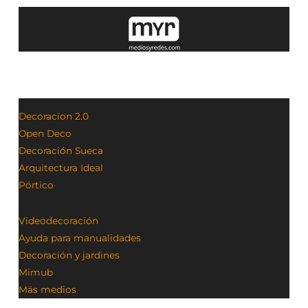
Decoracion 2.0
Open Deco
Decoración Sueca
Arquitectura Ideal
Pórtico
Videodecoración
Ayuda para manualidades
Decoración y jardines
Mimub
Más medios