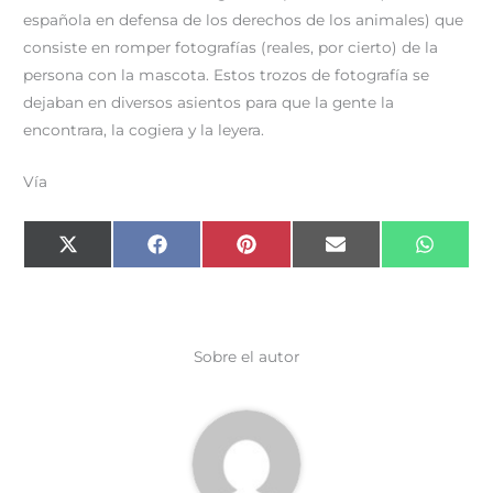
española en defensa de los derechos de los animales) que
consiste en romper fotografías (reales, por cierto) de la
persona con la mascota. Estos trozos de fotografía se
dejaban en diversos asientos para que la gente la
encontrara, la cogiera y la leyera.
Vía
Compartir
Compartir
Compartir
Compartir
Compar
X
F
P
E
W
en
en
en
en
en
(
a
i
m
h
T
c
n
a
a
w
e
t
i
t
i
b
e
l
s
t
o
r
A
t
o
e
p
e
k
s
p
Sobre el autor
r
t
)