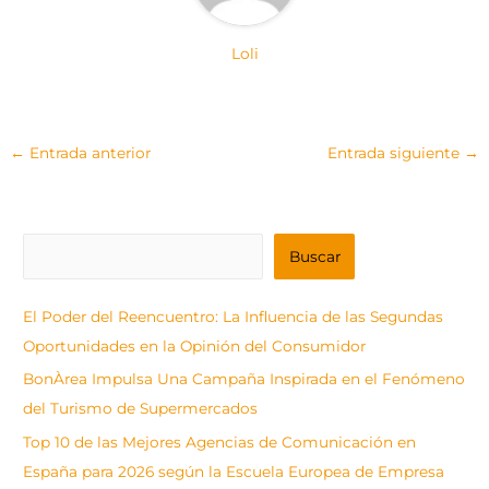
Loli
←
Entrada anterior
Entrada siguiente
→
B
Buscar
u
s
El Poder del Reencuentro: La Influencia de las Segundas
c
Oportunidades en la Opinión del Consumidor
a
BonÀrea Impulsa Una Campaña Inspirada en el Fenómeno
r
del Turismo de Supermercados
Top 10 de las Mejores Agencias de Comunicación en
España para 2026 según la Escuela Europea de Empresa