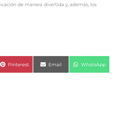
icación de manera divertida y, además, los
Compartir
Compartir
Compartir
Pinterest
Email
WhatsApp
en
en
en