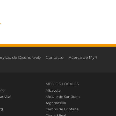
→
ervicio de Diseño web
Contacto
Acerca de MyR
MEDIOS LOCALES
2.0
Albacete
undial
Alcázar de San Juan
Argamasilla
rg
Campo de Criptana
Ciudad Real