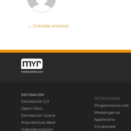
←
Entrada anterior
DECORACIÓN
TECNOLOGÍA
Decoracion 2.0
Programacion.net
Open Deco
Messenger.es
Decoración Sueca
Appleismo
Arquitectura Ideal
Incubaweb
Videodecoración