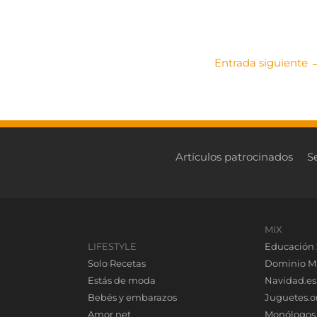
Entrada siguiente
Artículos patrocinados
S
MIX
LIFESTYLE
Educación 
Solo Recetas
Dominio M
Estás de moda
Navidad.es
Bebés y embarazos
Juguetes.o
Amor.net
Monólogos