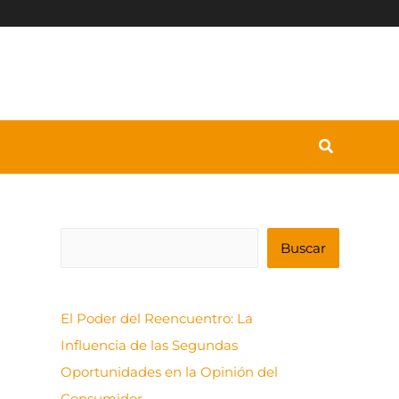
B
Buscar
u
s
El Poder del Reencuentro: La
c
Influencia de las Segundas
a
Oportunidades en la Opinión del
r
Consumidor