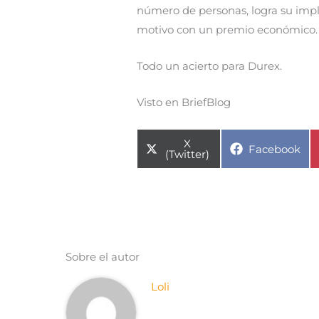
número de personas, logra su impl
motivo con un premio económico.
Todo un acierto para Durex.
Visto en BriefBlog
Compartir
X
Compartir
Facebook
en
(Twitter)
en
Sobre el autor
Loli