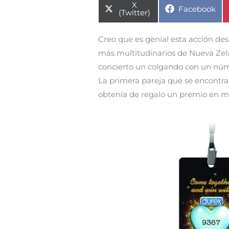
Compartir
X
Compartir
Facebook
en
(Twitter)
en
Creo que es genial esta acción des
más multitudinarios de Nueva Zela
concierto un colgando con un númer
La primera pareja que se encontr
obtenía de regalo un premio en me