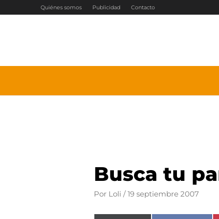
Ir
Quiénes somos
Publicidad
Contacto
al
contenido
Busca tu pa
Por
Loli
/
19 septiembre 2007