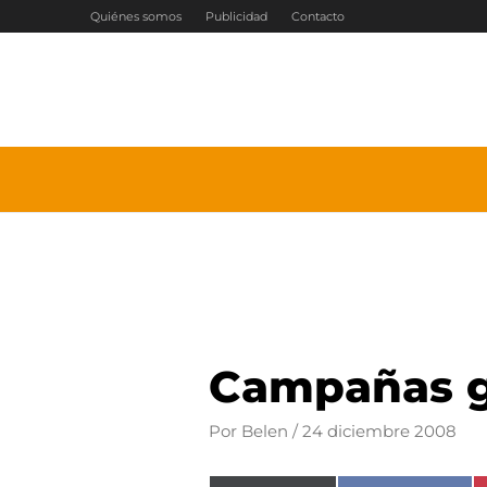
Ir
Quiénes somos
Publicidad
Contacto
al
contenido
Campañas g
Por
Belen
/
24 diciembre 2008