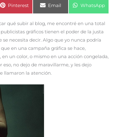
Compartir
Compartir
Compartir
Pinterest
Email
WhatsApp
en
en
en
uscar qué subir al blog, me encontré en una total
publicistas gráficos tienen el poder de la justa
ue se necesita decir. Algo que yo nunca podría
en que en una campaña gráfica se hace,
 en un color, o mismo en una acción congelada,
r eso, no dejo de maravillarme, y les dejo
e llamaron la atención.