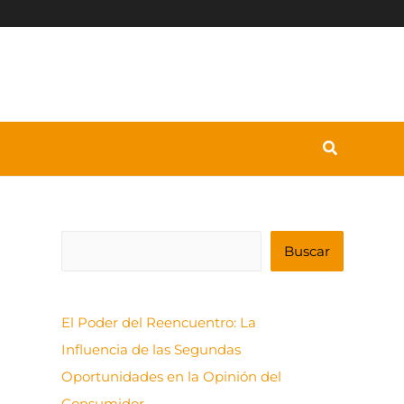
B
Buscar
u
s
El Poder del Reencuentro: La
c
Influencia de las Segundas
a
Oportunidades en la Opinión del
r
Consumidor