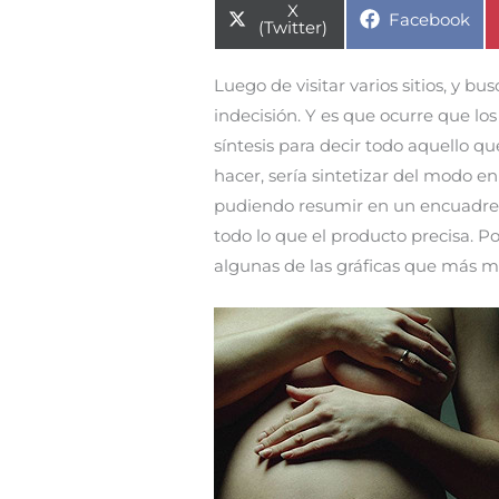
Compartir
X
Compartir
Facebook
en
(Twitter)
en
Luego de visitar varios sitios, y b
indecisión. Y es que ocurre que los 
síntesis para decir todo aquello q
hacer, sería sintetizar del modo 
pudiendo resumir en un encuadre,
todo lo que el producto precisa. Po
algunas de las gráficas que más m