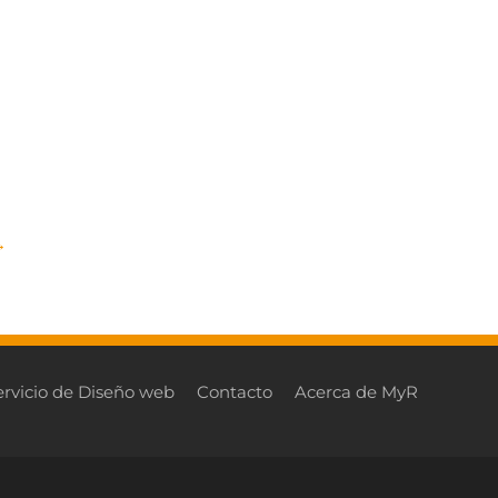
→
ervicio de Diseño web
Contacto
Acerca de MyR