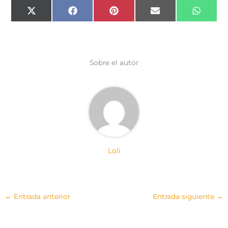
Compartir
Compartir
Compartir
Compartir
Compar
X
F
P
E
W
en
en
en
en
en
(
a
i
m
h
T
c
n
a
a
w
e
t
i
t
i
b
e
l
s
t
o
r
A
t
o
e
p
e
k
s
p
Sobre el autor
r
t
)
Loli
←
Entrada anterior
Entrada siguiente
→