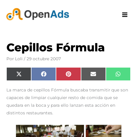
Ir
al
contenido
Cepillos Fórmula
Por
Loli
/
29 octubre 2007
Compartir
Compartir
Compartir
Compartir
Compar
X
F
P
E
W
en
en
en
en
en
(
a
i
m
h
T
c
n
a
a
w
e
t
i
t
La marca de cepillos Fórmula buscaba transmitir que son
i
b
e
l
s
t
o
r
A
capaces de limpiar cualquier resto de comida que se
t
o
e
p
e
k
s
p
quedara en la boca y para ello lanzan esta acción en
r
t
)
distintos restaurantes.