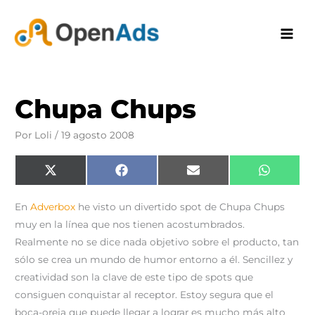
Ir
al
contenido
Chupa Chups
Por
Loli
/
19 agosto 2008
Compartir
Compartir
Compartir
Comparti
X
F
E
W
en
en
en
en
(
a
m
h
T
c
a
a
w
e
i
t
En
Adverbox
he visto un divertido spot de Chupa Chups
i
b
l
s
t
o
A
muy en la línea que nos tienen acostumbrados.
t
o
p
e
k
p
Realmente no se dice nada objetivo sobre el producto, tan
r
)
sólo se crea un mundo de humor entorno a él. Sencillez y
creatividad son la clave de este tipo de spots que
consiguen conquistar al receptor. Estoy segura que el
boca-oreja que puede llegar a lograr es mucho más alto