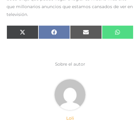
que millonarios anuncios que estamos cansados de ver en
televisión.
Compartir
Compartir
Compartir
Comparti
X
F
E
W
en
en
en
en
(
a
m
h
T
c
a
a
w
e
i
t
i
b
l
s
t
o
A
t
o
p
e
k
p
Sobre el autor
r
)
Loli