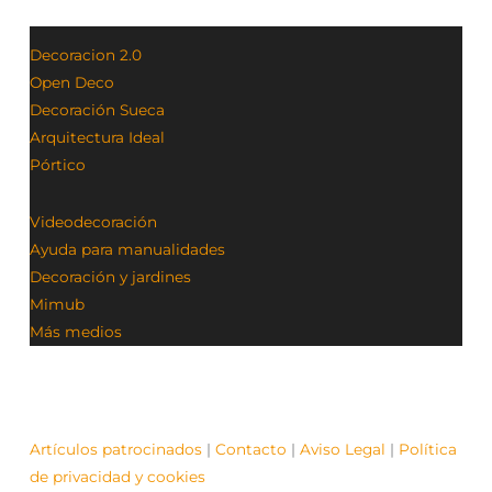
Decoracion 2.0
Open Deco
Decoración Sueca
Arquitectura Ideal
Pórtico
Videodecoración
Ayuda para manualidades
Decoración y jardines
Mimub
Más medios
Artículos patrocinados
|
Contacto
|
Aviso Legal
|
Política
de privacidad y cookies