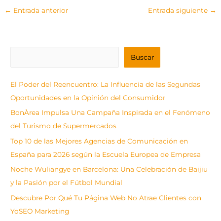
←
Entrada anterior
Entrada siguiente
→
B
Buscar
u
s
El Poder del Reencuentro: La Influencia de las Segundas
c
Oportunidades en la Opinión del Consumidor
a
BonÀrea Impulsa Una Campaña Inspirada en el Fenómeno
r
del Turismo de Supermercados
Top 10 de las Mejores Agencias de Comunicación en
España para 2026 según la Escuela Europea de Empresa
Noche Wuliangye en Barcelona: Una Celebración de Baijiu
y la Pasión por el Fútbol Mundial
Descubre Por Qué Tu Página Web No Atrae Clientes con
YoSEO Marketing