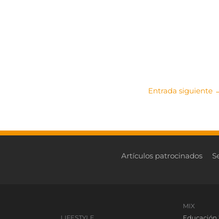
Entrada siguiente
Artículos patrocinados
S
MIX
LIFESTYLE
Educación 