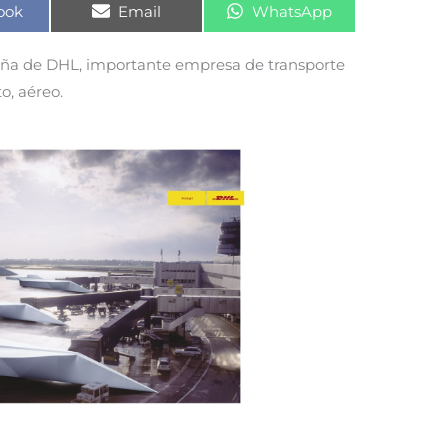
rtir
Compartir
Compartir
ook
Email
WhatsApp
en
en
a de DHL, importante empresa de transporte
o, aéreo.