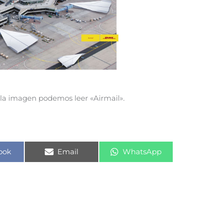
la imagen podemos leer «Airmail».
rtir
Compartir
Compartir
ook
Email
WhatsApp
en
en