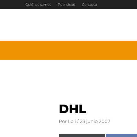
Ir
Quiénes somos
Publicidad
Contacto
al
contenido
DHL
Por
Loli
/
23 junio 2007