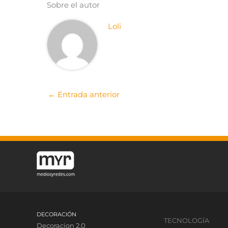
Sobre el autor
Loli
←
Entrada anterior
DECORACIÓN
TECNOLOGÍA
Decoracion 2.0