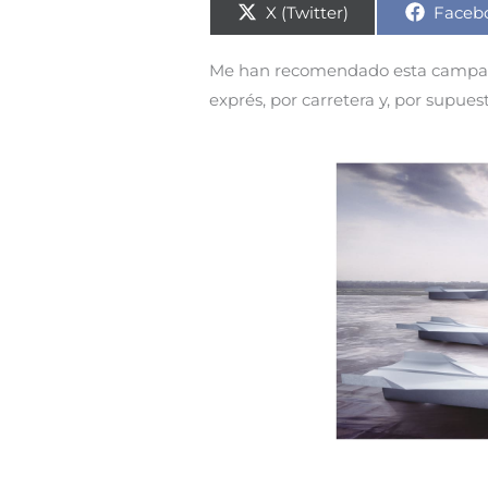
Compartir
Compa
X (Twitter)
Faceb
en
en
Me han recomendado esta campañ
exprés, por carretera y, por supuest