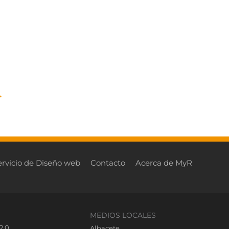
→
ervicio de Diseño web
Contacto
Acerca de MyR
MEDIOS LOCALES
2.0
Albacete