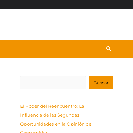
B
Buscar
u
s
El Poder del Reencuentro: La
c
Influencia de las Segundas
a
Oportunidades en la Opinión del
r
Consumidor