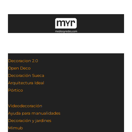
Decoracion 2.0
Open Deco
Decoración Sueca
Arquitectura Ideal
Pórtico
Videodecoración
Ayuda para manualidades
Decoración y jardines
Mimub