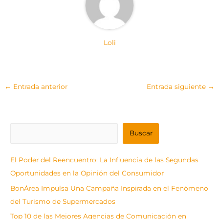
Loli
←
Entrada anterior
Entrada siguiente
→
B
Buscar
u
s
El Poder del Reencuentro: La Influencia de las Segundas
c
Oportunidades en la Opinión del Consumidor
a
BonÀrea Impulsa Una Campaña Inspirada en el Fenómeno
r
del Turismo de Supermercados
Top 10 de las Mejores Agencias de Comunicación en