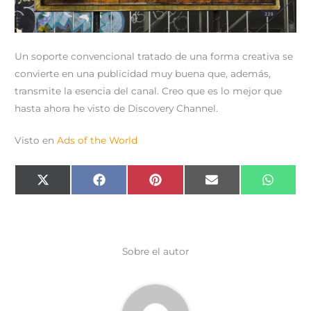
Un soporte convencional tratado de una forma creativa se
convierte en una publicidad muy buena que, además,
transmite la esencia del canal. Creo que es lo mejor que
hasta ahora he visto de Discovery Channel.
Visto en
Ads of the World
Compartir
Compartir
Compartir
Compartir
Compar
X
F
P
E
W
en
en
en
en
en
(
a
i
m
h
T
c
n
a
a
w
e
t
i
t
i
b
e
l
s
t
o
r
A
t
o
e
p
e
k
s
p
Sobre el autor
r
t
)