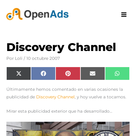
Ir
al
contenido
Discovery Channel
Por
Loli
/
10 octubre 2007
Compartir
Compartir
Compartir
Compartir
Compar
X
F
P
E
W
en
en
en
en
en
(
a
i
m
h
T
c
n
a
a
w
e
t
i
t
Últimamente hemos comentado en varias ocasiones la
i
b
e
l
s
t
o
r
A
publicidad de
Discovery Channel
, y hoy vuelve a tocarnos.
t
o
e
p
e
k
s
p
r
t
)
Mirar esta publicidad exterior que ha desarrollado…