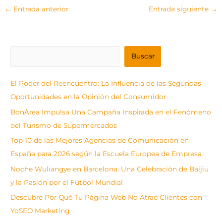
←
Entrada anterior
Entrada siguiente
→
B
Buscar
u
s
El Poder del Reencuentro: La Influencia de las Segundas
c
Oportunidades en la Opinión del Consumidor
a
BonÀrea Impulsa Una Campaña Inspirada en el Fenómeno
r
del Turismo de Supermercados
Top 10 de las Mejores Agencias de Comunicación en
España para 2026 según la Escuela Europea de Empresa
Noche Wuliangye en Barcelona: Una Celebración de Baijiu
y la Pasión por el Fútbol Mundial
Descubre Por Qué Tu Página Web No Atrae Clientes con
YoSEO Marketing