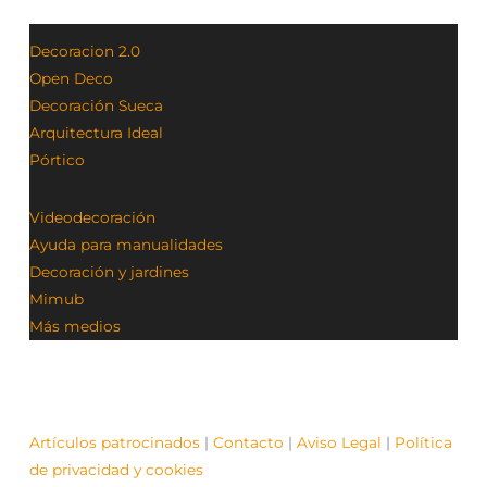
Decoracion 2.0
Open Deco
Decoración Sueca
Arquitectura Ideal
Pórtico
Videodecoración
Ayuda para manualidades
Decoración y jardines
Mimub
Más medios
Artículos patrocinados
|
Contacto
|
Aviso Legal
|
Política
de privacidad y cookies