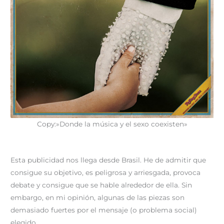
Copy:»Donde la música y el sexo coexisten»
Esta publicidad nos llega desde Brasil. He de admitir que
consigue su objetivo, es peligrosa y arriesgada, provoca
debate y consigue que se hable alrededor de ella. Sin
embargo, en mi opinión, algunas de las piezas son
demasiado fuertes por el mensaje (o problema social)
elegido.