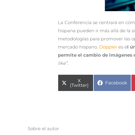
La Conferencia se centrará en cóm
hispana pueden ir más allá de la s
metodologías para promover las o
mercado hispano.
Doppler
es e
l ú
permite el cambio de imágenes e
like”
.
Compartir
X
Compartir
Facebook
en
(Twitter)
en
Sobre el autor