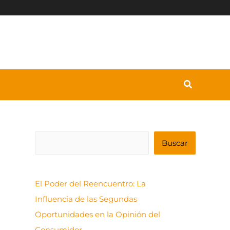
B
Buscar
u
s
El Poder del Reencuentro: La
c
Influencia de las Segundas
a
Oportunidades en la Opinión del
r
Consumidor