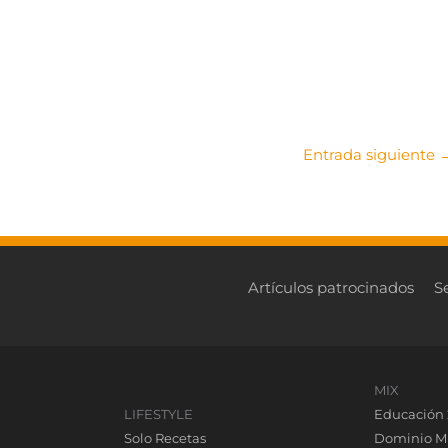
Entrada siguiente
Artículos patrocinados
S
MIX
LIFESTYLE
Educación 
Solo Recetas
Dominio M