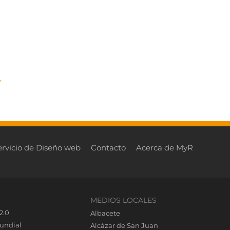
→
ervicio de Diseño web
Contacto
Acerca de MyR
MEDIOS LOCALES
2.0
Albacete
undial
Alcázar de San Juan