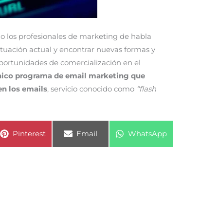
o los profesionales de marketing de habla
ituación actual y encontrar nuevas formas y
portunidades de comercialización en el
nico programa de email marketing que
n los emails
, servicio conocido como
“flash
Compartir
Compartir
Compartir
Pinterest
Email
WhatsApp
en
en
en