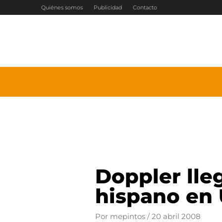
Ir
Quiénes somos
Publicidad
Contacto
al
contenido
Doppler lle
hispano en
Por
mepintos
/
20 abril 2008