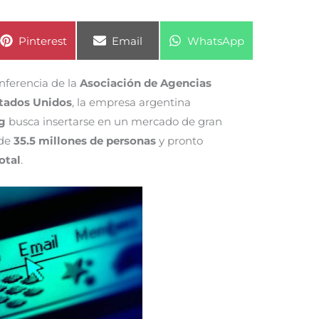
Compartir
Compartir
Compartir
Pinterest
Email
WhatsApp
en
en
en
nferencia de la
Asociación de Agencias
stados Unidos
, la empresa argentina
g
busca insertarse en un mercado de gran
 de
35.5 millones de personas
y pronto
otal
.