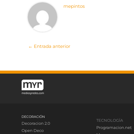
mepintos
←
Entrada anterior
DECORACIÓN
TECNOLOGÍA
Decoracion 2.0
Programacion.net
Open Deco