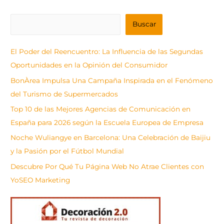
B
Buscar
u
s
El Poder del Reencuentro: La Influencia de las Segundas
c
Oportunidades en la Opinión del Consumidor
a
BonÀrea Impulsa Una Campaña Inspirada en el Fenómeno
r
del Turismo de Supermercados
Top 10 de las Mejores Agencias de Comunicación en
España para 2026 según la Escuela Europea de Empresa
Noche Wuliangye en Barcelona: Una Celebración de Baijiu
y la Pasión por el Fútbol Mundial
Descubre Por Qué Tu Página Web No Atrae Clientes con
YoSEO Marketing