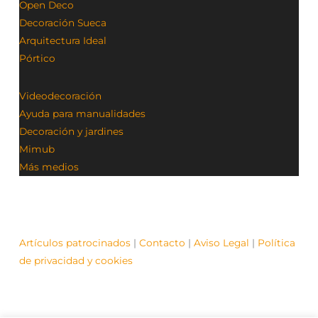
Open Deco
Decoración Sueca
Arquitectura Ideal
Pórtico
Videodecoración
Ayuda para manualidades
Decoración y jardines
Mimub
Más medios
Artículos patrocinados
|
Contacto
|
Aviso Legal
|
Política
de privacidad y cookies