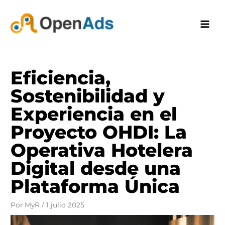
Ir
al
contenido
Eficiencia,
Sostenibilidad y
Experiencia en el
Proyecto OHDI: La
Operativa Hotelera
Digital desde una
Plataforma Única
Por
MyR
/
1 julio 2025