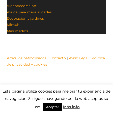
Videodecoración
Ayuda para manualidades
Decoración y jardines
Mimub
Más medios
Artículos patrocinados
|
Contacto
|
Aviso Legal
|
Política
de privacidad y cookies
Esta página utiliza cookies para mejorar tu experiencia de
© Contenidos bajo licencia Creative Commons (CC)
1995-2021 Medios y Redes online. Otros contenidos se
navegación. Si sigues navegando por la web aceptas su
cita fuente.
uso.
Más info
Aceptar