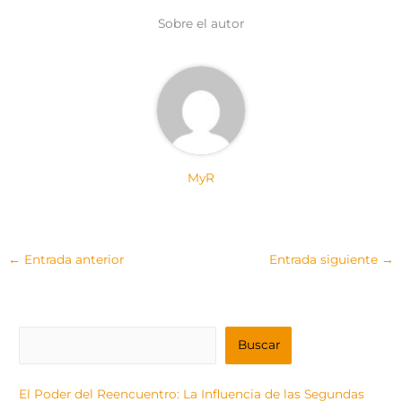
t
o
e
p
e
k
s
p
Sobre el autor
r
t
)
MyR
←
Entrada anterior
Entrada siguiente
→
B
Buscar
u
s
El Poder del Reencuentro: La Influencia de las Segundas