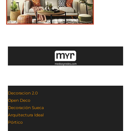
Decoracion 2.0
Open Deco
Decoración Sueca
Arquitectura Ideal
Pórtico