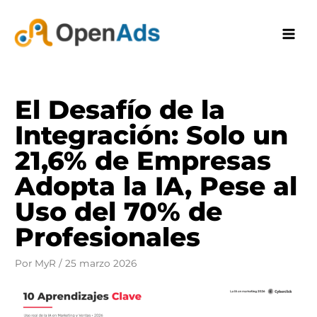
Ir
al
contenido
El Desafío de la
Integración: Solo un
21,6% de Empresas
Adopta la IA, Pese al
Uso del 70% de
Profesionales
Por
MyR
/
25 marzo 2026