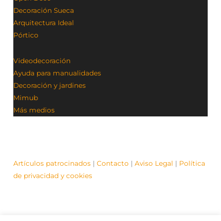
Decoración Sueca
Arquitectura Ideal
Pórtico
Videodecoración
Ayuda para manualidades
Decoración y jardines
Mimub
Más medios
Artículos patrocinados
|
Contacto
|
Aviso Legal
|
Política
de privacidad y cookies