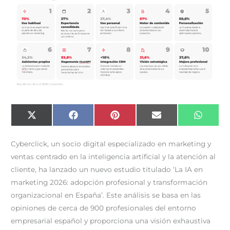
Compartir
Compartir
Compartir
Compartir
Compar
X
F
P
E
W
en
en
en
en
en
(
a
i
m
h
T
c
n
a
a
w
e
t
i
t
Cyberclick, un socio digital especializado en marketing y
i
b
e
l
s
t
o
r
A
ventas centrado en la inteligencia artificial y la atención al
t
o
e
p
e
k
s
p
cliente, ha lanzado un nuevo estudio titulado ‘La IA en
r
t
)
marketing 2026: adopción profesional y transformación
organizacional en España’. Este análisis se basa en las
opiniones de cerca de 900 profesionales del entorno
empresarial español y proporciona una visión exhaustiva