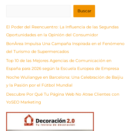
B
Buscar
u
s
El Poder del Reencuentro: La Influencia de las Segundas
c
Oportunidades en la Opinión del Consumidor
a
BonÀrea Impulsa Una Campaña Inspirada en el Fenómeno
r
del Turismo de Supermercados
Top 10 de las Mejores Agencias de Comunicación en
España para 2026 según la Escuela Europea de Empresa
Noche Wuliangye en Barcelona: Una Celebración de Baijiu
y la Pasión por el Fútbol Mundial
Descubre Por Qué Tu Página Web No Atrae Clientes con
YoSEO Marketing