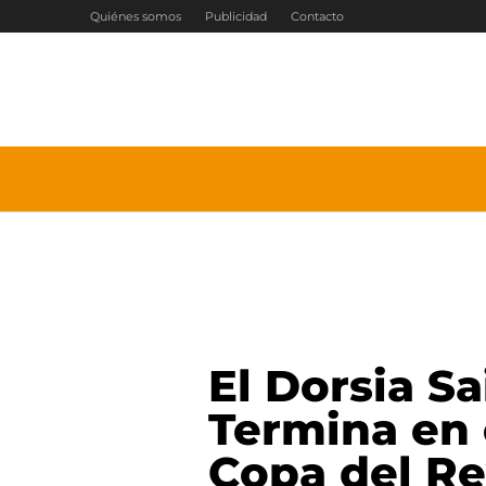
Ir
Quiénes somos
Publicidad
Contacto
al
contenido
El Dorsia S
Termina en e
Copa del Re