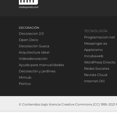
DECORACIÓN
TECNOLOGÍA
Decoracion 2.0
Programacion.net
Open Deco
Messenger.es
Decoración Sueca
Appleismo
Arquitectura Ideal
Incubaweb
Videodecoración
WordPress Directo
Ayuda para manualidades
Redes Sociales
Decoración y jardines
Revista Cloud
Mimub
Internet Útil
Pórtico
© Contenidos bajo licencia Creative Commons (CC) 1995-2021 Me