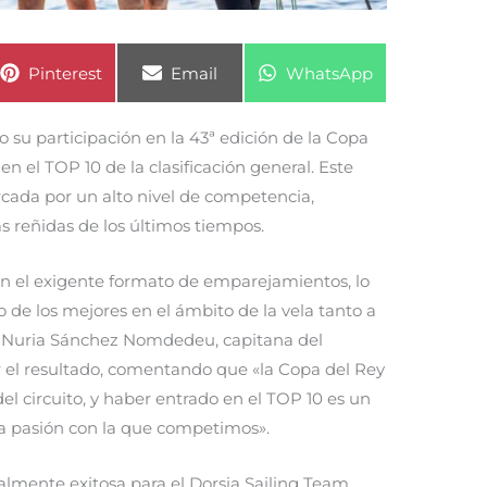
Compartir
Compartir
Compartir
Pinterest
Email
WhatsApp
en
en
en
o su participación en la 43ª edición de la Copa
en el TOP 10 de la clasificación general. Este
cada por un alto nivel de competencia,
 reñidas de los últimos tiempos.
 en el exigente formato de emparejamientos, lo
de los mejores en el ámbito de la vela tanto a
l. Nuria Sánchez Nomdedeu, capitana del
or el resultado, comentando que «la Copa del Rey
el circuito, y haber entrado en el TOP 10 es un
y la pasión con la que competimos».
lmente exitosa para el Dorsia Sailing Team,