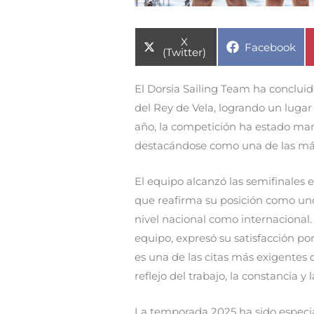
Compartir
X
Compartir
Facebook
en
(Twitter)
en
El Dorsia Sailing Team ha concluid
del Rey de Vela, logrando un lugar 
año, la competición ha estado mar
destacándose como una de las más
El equipo alcanzó las semifinales
que reafirma su posición como uno 
nivel nacional como internaciona
equipo, expresó su satisfacción p
es una de las citas más exigentes d
reflejo del trabajo, la constancia 
La temporada 2025 ha sido especia