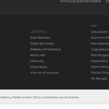
Artículos patrocinados
S
MIX
LIFESTYLE
Educación 
Solo Recetas
Dominio M
Estás de moda
Navidad.es
Bebés y embarazos
Juguetes.o
Amor.net
Monólogos
Mamuky
Mascotalia
Mujeres.es
Cómo Ahor
Vivir en el mundo
Portal Fina
Mi Revista
dios y Redes online. Otros contenidos se cita fuente.