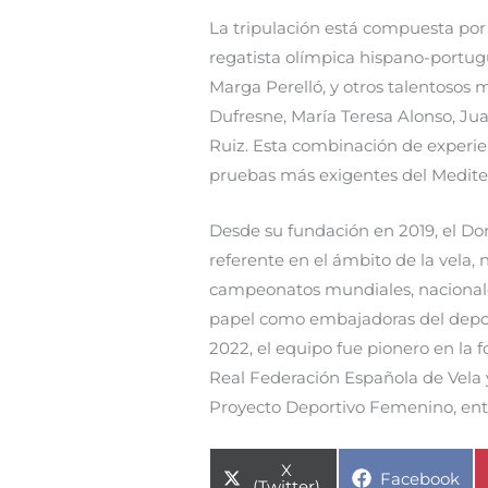
La tripulación está compuesta por 
regatista olímpica hispano-portug
Marga Perelló, y otros talentosos
Dufresne, María Teresa Alonso, J
Ruiz. Esta combinación de experien
pruebas más exigentes del Mediter
Desde su fundación en 2019, el Do
referente en el ámbito de la vela, 
campeonatos mundiales, nacionale
papel como embajadoras del deport
2022, el equipo fue pionero en la 
Real Federación Española de Vela y
Proyecto Deportivo Femenino, ent
Compartir
X
Compartir
Facebook
en
(Twitter)