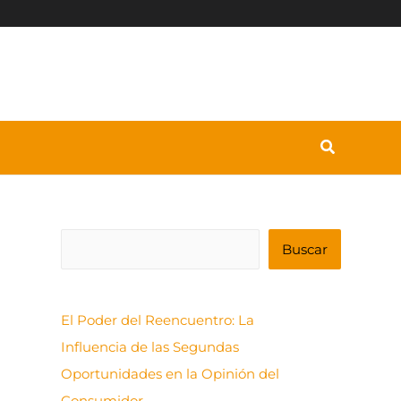
B
Buscar
u
s
El Poder del Reencuentro: La
c
Influencia de las Segundas
a
Oportunidades en la Opinión del
r
Consumidor