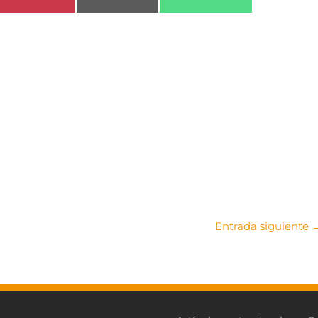
en
en
en
Entrada siguiente