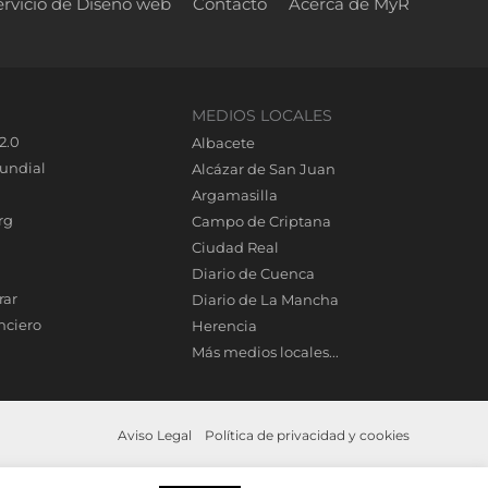
ervicio de Diseño web
Contacto
Acerca de MyR
MEDIOS LOCALES
2.0
Albacete
undial
Alcázar de San Juan
Argamasilla
rg
Campo de Criptana
Ciudad Real
Diario de Cuenca
rar
Diario de La Mancha
nciero
Herencia
Más medios locales...
Aviso Legal
Política de privacidad y cookies