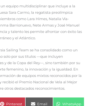
un equipo multidisciplinar que incluye a la
uesa Sara Carmo, la regatista preolímpica
 miembros como Lara Himes, Natalia Vía-
uanma Barrionuevo, Nete Armas y José Manuel
cia y talento les permite afrontar con éxito las
ráneo y el Atlántico.
rsia Sailing Team se ha consolidado como un
no solo por sus títulos —que incluyen
s y de la Copa del Rey—, sino también por su
e femenino, la innovación y la igualdad. En
formación de equipos mixtos reconocidos por la
 recibió el Premio Nacional de Vela al Mejor
re otros destacados reconocimientos.
Compartir
Compartir
Compartir
Pinterest
Email
WhatsApp