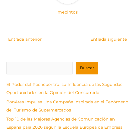
mepintos
←
Entrada anterior
Entrada siguiente
→
B
Buscar
u
s
El Poder del Reencuentro: La Influencia de las Segundas
c
Oportunidades en la Opinión del Consumidor
a
BonÀrea Impulsa Una Campaña Inspirada en el Fenómeno
r
del Turismo de Supermercados
Top 10 de las Mejores Agencias de Comunicación en
España para 2026 según la Escuela Europea de Empresa