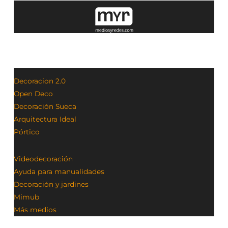
Decoracion 2.0
Open Deco
Decoración Sueca
Arquitectura Ideal
Pórtico
Videodecoración
Ayuda para manualidades
Decoración y jardines
Mimub
Más medios