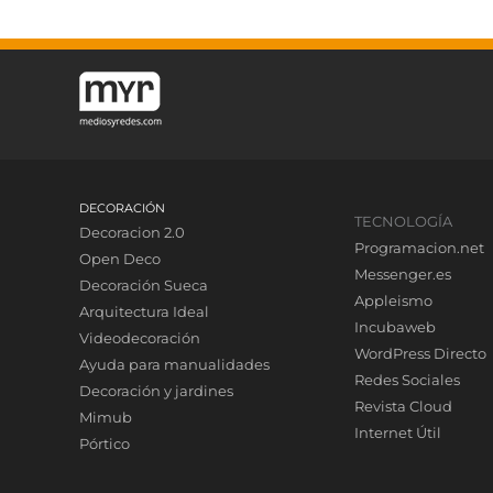
DECORACIÓN
TECNOLOGÍA
Decoracion 2.0
Programacion.net
Open Deco
Messenger.es
Decoración Sueca
Appleismo
Arquitectura Ideal
Incubaweb
Videodecoración
WordPress Directo
Ayuda para manualidades
Redes Sociales
Decoración y jardines
Revista Cloud
Mimub
Internet Útil
Pórtico