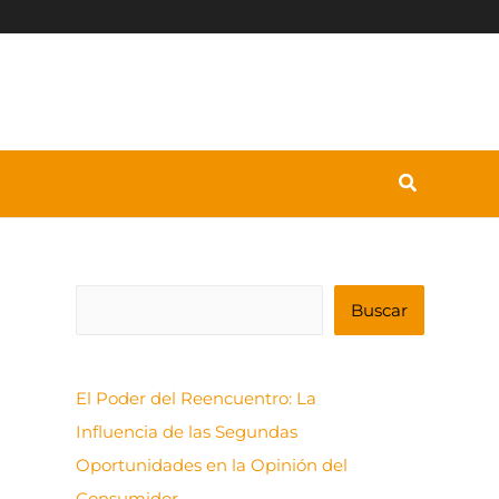
B
Buscar
u
s
El Poder del Reencuentro: La
c
Influencia de las Segundas
a
Oportunidades en la Opinión del
r
Consumidor