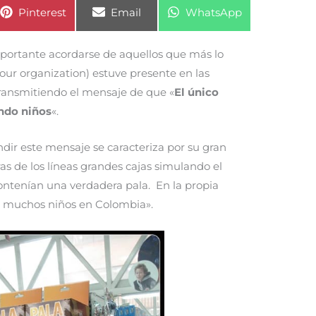
Compartir
Compartir
Compartir
Pinterest
Email
WhatsApp
en
en
en
ortante acordarse de aquellos que más lo
bour organization) estuve presente en las
ransmitiendo el mensaje de que «
El único
endo niños
«.
ndir este mensaje se caracteriza por su gran
ras de los líneas grandes cajas simulando el
contenían una verdadera pala. En la propia
de muchos niños en Colombia».