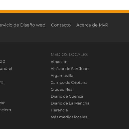
ervicio de Diseño web
Contacto
Acerca de MyR
MEDIOS LOCALES
2.0
Albacete
undial
Alcázar de San Juan
Argamasilla
rg
Campo de Criptana
Ciudad Real
Diario de Cuenca
rar
Diario de La Mancha
nciero
Herencia
Más medios locales...