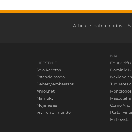
Artículos patrocinados
S
MIX
LIFESTYLE
Educación 
Solo Recetas
Dominio M
Estás de moda
Navidad.es
Bebés y embarazos
Juguetes.o
Amor.net
Monólogos
Mamuky
Mascotalia
Mujeres.es
Cómo Ahor
Vivir en el mundo
Portal Fina
Mi Revista