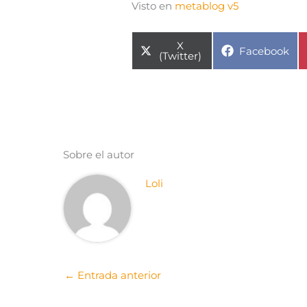
Visto en
metablog v5
Compartir
X
Compartir
Facebook
en
(Twitter)
en
Sobre el autor
Loli
←
Entrada anterior