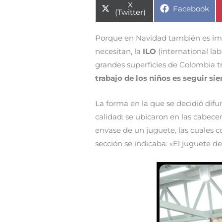
Compartir
X
Compartir
Facebook
en
(Twitter)
en
Porque en Navidad también es imp
necesitan, la
ILO
(international la
grandes superficies de Colombia t
trabajo de los niños es seguir si
La forma en la que se decidió difu
calidad: se ubicaron en las cabece
envase de un juguete, las cuales 
sección se indicaba: «El juguete 