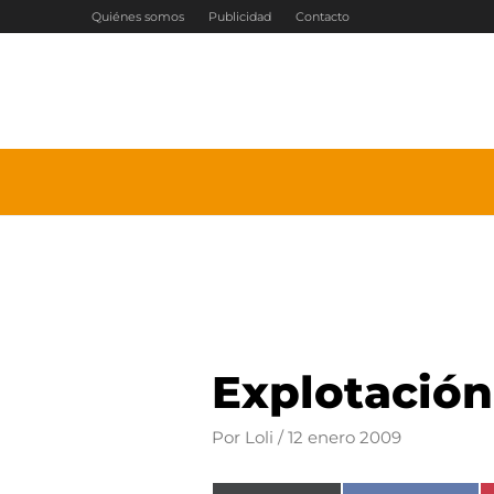
Ir
Quiénes somos
Publicidad
Contacto
al
contenido
Explotación 
Por
Loli
/
12 enero 2009