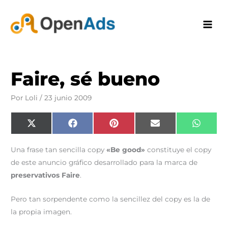
Ir
al
contenido
Faire, sé bueno
Por
Loli
/
23 junio 2009
Compartir
Compartir
Compartir
Compartir
Compar
X
F
P
E
W
en
en
en
en
en
(
a
i
m
h
T
c
n
a
a
w
e
t
i
t
Una frase tan sencilla copy
«Be good»
constituye el copy
i
b
e
l
s
t
o
r
A
de este anuncio gráfico desarrollado para la marca de
t
o
e
p
e
k
s
p
preservativos Faire
.
r
t
)
Pero tan sorpendente como la sencillez del copy es la de
la propia imagen.