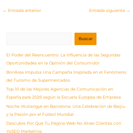
←
Entrada anterior
Entrada siguiente
→
B
Buscar
u
s
El Poder del Reencuentro: La Influencia de las Segundas
c
Oportunidades en la Opinión del Consumidor
a
BonÀrea Impulsa Una Campaña Inspirada en el Fenómeno
r
del Turismo de Supermercados
Top 10 de las Mejores Agencias de Comunicación en
España para 2026 según la Escuela Europea de Empresa
Noche Wuliangye en Barcelona: Una Celebración de Baijiu
y la Pasión por el Fútbol Mundial
Descubre Por Qué Tu Página Web No Atrae Clientes con
YoSEO Marketing