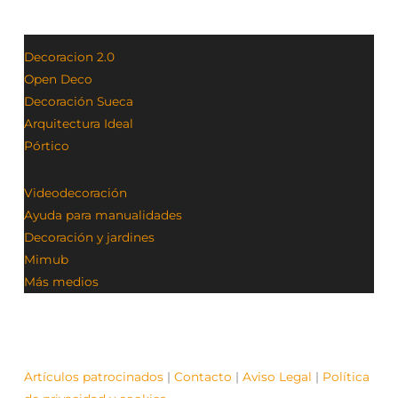
Decoracion 2.0
Open Deco
Decoración Sueca
Arquitectura Ideal
Pórtico
Videodecoración
Ayuda para manualidades
Decoración y jardines
Mimub
Más medios
Artículos patrocinados
|
Contacto
|
Aviso Legal
|
Política