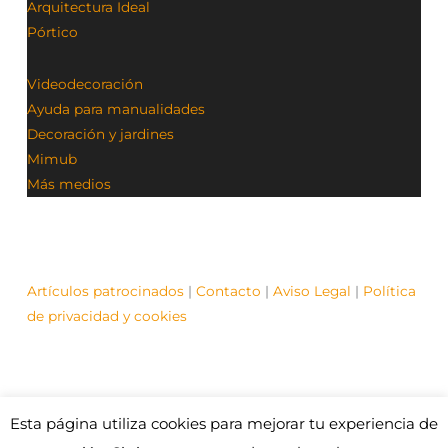
Arquitectura Ideal
Pórtico
Videodecoración
Ayuda para manualidades
Decoración y jardines
Mimub
Más medios
Artículos patrocinados
|
Contacto
|
Aviso Legal
|
Política
de privacidad y cookies
Esta página utiliza cookies para mejorar tu experiencia de
© Contenidos bajo licencia Creative Commons (CC)