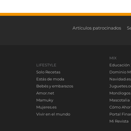
Artículos patrocinados
S
MIX
LIFESTYLE
Educación 
Solo Recetas
Dominio M
Estás de moda
Navidad.es
Bebés y embarazos
Juguetes.o
Amor.net
Monólogos
Mamuky
Mascotalia
Mujeres.es
Cómo Ahor
Vivir en el mundo
Portal Fina
Mi Revista