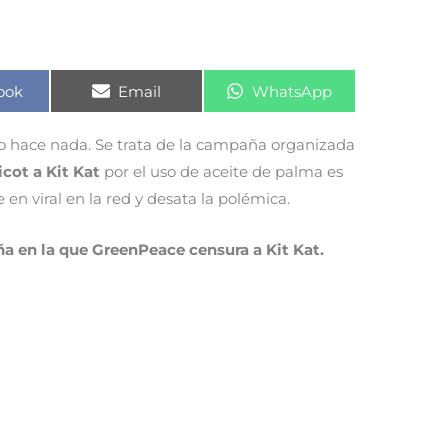
rtir
Compartir
Compartir
ook
Email
WhatsApp
en
en
o hace nada. Se trata de la campaña organizada
cot a Kit Kat
por el uso de aceite de palma es
 en viral en la red y desata la polémica.
a en la que GreenPeace censura a Kit Kat.