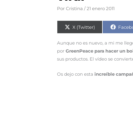
Por
Cristina
/
21 enero 2011
Compartir
Compa
X (Twitter)
Faceb
en
en
Aunque no es nuevo, a mi me lleg
por
GreenPeace para hacer un boi
sus productos. El vídeo se convierte
Os dejo con esta
increíble campañ