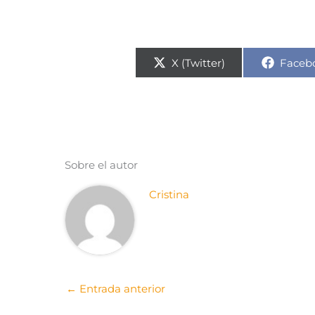
Compartir
Compa
X (Twitter)
Faceb
en
en
Sobre el autor
Cristina
←
Entrada anterior