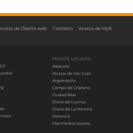
ervicio de Diseño web
Contacto
Acerca de MyR
MEDIOS LOCALES
2.0
Albacete
undial
Alcázar de San Juan
Argamasilla
rg
Campo de Criptana
Ciudad Real
Diario de Cuenca
rar
Diario de La Mancha
nciero
Herencia
Más medios locales...