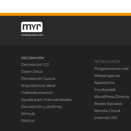
DECORACIÓN
TECNOLOGÍA
Decoracion 2.0
Programacion.net
Open Deco
Messenger.es
Decoración Sueca
Appleismo
Arquitectura Ideal
Incubaweb
Videodecoración
WordPress Directo
Ayuda para manualidades
Redes Sociales
Decoración y jardines
Revista Cloud
Mimub
Internet Útil
Pórtico