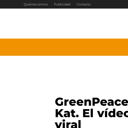
Ir
Quiénes somos
Publicidad
Contacto
al
contenido
GreenPeace 
Kat. El víde
viral