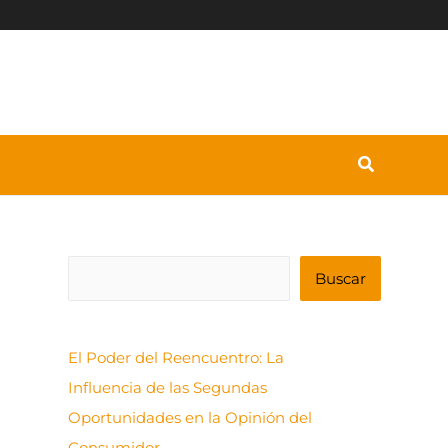
B
Buscar
u
s
El Poder del Reencuentro: La
c
Influencia de las Segundas
a
Oportunidades en la Opinión del
r
Consumidor