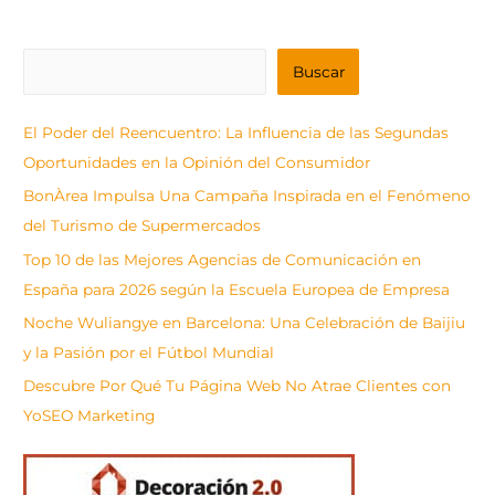
B
Buscar
u
s
El Poder del Reencuentro: La Influencia de las Segundas
c
Oportunidades en la Opinión del Consumidor
a
BonÀrea Impulsa Una Campaña Inspirada en el Fenómeno
r
del Turismo de Supermercados
Top 10 de las Mejores Agencias de Comunicación en
España para 2026 según la Escuela Europea de Empresa
Noche Wuliangye en Barcelona: Una Celebración de Baijiu
y la Pasión por el Fútbol Mundial
Descubre Por Qué Tu Página Web No Atrae Clientes con
YoSEO Marketing