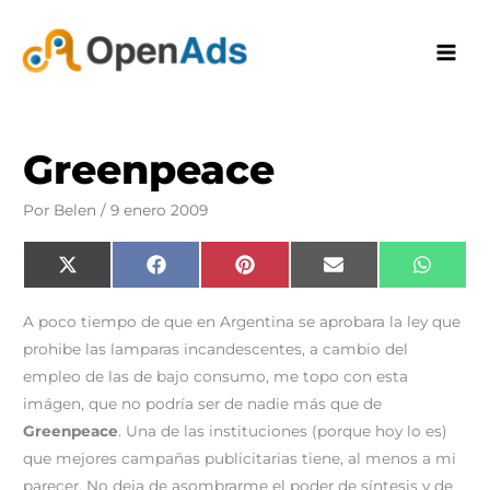
Ir
al
contenido
Greenpeace
Por
Belen
/
9 enero 2009
Compartir
Compartir
Compartir
Compartir
Compar
X
F
P
E
W
en
en
en
en
en
(
a
i
m
h
T
c
n
a
a
w
e
t
i
t
A poco tiempo de que en Argentina se aprobara la ley que
i
b
e
l
s
t
o
r
A
prohibe las lamparas incandescentes, a cambio del
t
o
e
p
e
k
s
p
empleo de las de bajo consumo, me topo con esta
r
t
)
imágen, que no podría ser de nadie más que de
Greenpeace
. Una de las instituciones (porque hoy lo es)
que mejores campañas publicitarias tiene, al menos a mi
parecer. No deja de asombrarme el poder de síntesis y de