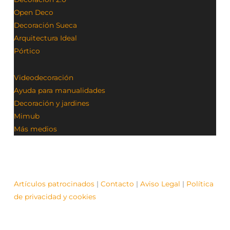
Open Deco
Decoración Sueca
Arquitectura Ideal
Pórtico
Videodecoración
Ayuda para manualidades
Decoración y jardines
Mimub
Más medios
Artículos patrocinados
|
Contacto
|
Aviso Legal
|
Política
de privacidad y cookies