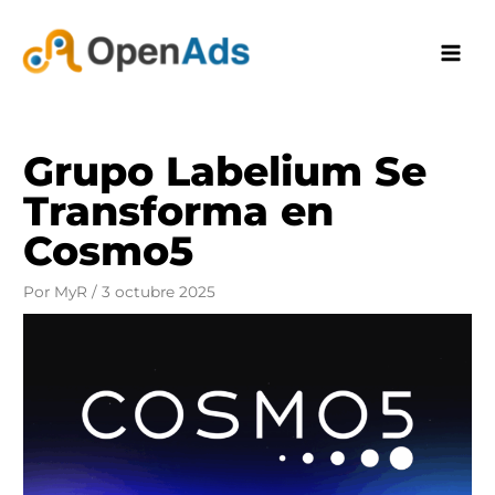
Ir
al
contenido
Grupo Labelium Se
Transforma en
Cosmo5
Por
MyR
/
3 octubre 2025