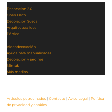
Decoracion 2.0
Open Deco
Decoración Sueca
Arquitectura Ideal
Pórtico
Videodecoración
Ayuda para manualidades
Decoración y jardines
Mimub
Más medios
Artículos patrocinados
|
Contacto
|
Aviso Legal
|
Política
de privacidad y cookies