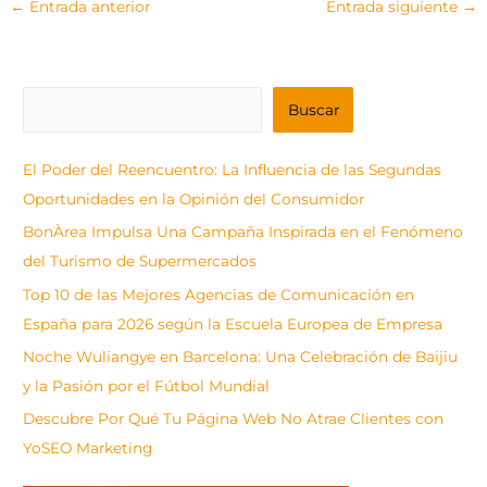
←
Entrada anterior
Entrada siguiente
→
B
Buscar
u
s
El Poder del Reencuentro: La Influencia de las Segundas
c
Oportunidades en la Opinión del Consumidor
a
BonÀrea Impulsa Una Campaña Inspirada en el Fenómeno
r
del Turismo de Supermercados
Top 10 de las Mejores Agencias de Comunicación en
España para 2026 según la Escuela Europea de Empresa
Noche Wuliangye en Barcelona: Una Celebración de Baijiu
y la Pasión por el Fútbol Mundial
Descubre Por Qué Tu Página Web No Atrae Clientes con
YoSEO Marketing