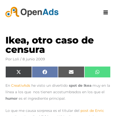
Ir
al
contenido
Ikea, otro caso de
censura
Por
Loli
/
8 junio 2009
Compartir
Compartir
Compartir
Comparti
X
F
E
W
en
en
en
en
(
a
m
h
T
c
a
a
w
e
i
t
En
CreativAds
he visto un divertido
spot de Ikea
muy en la
i
b
l
s
t
o
A
línea a los que nos tienen acostumbrados en los que el
t
o
p
e
k
p
humor
es el ingrediente principal.
r
)
Lo que me causa sorpresa es el titular del
post de Enric