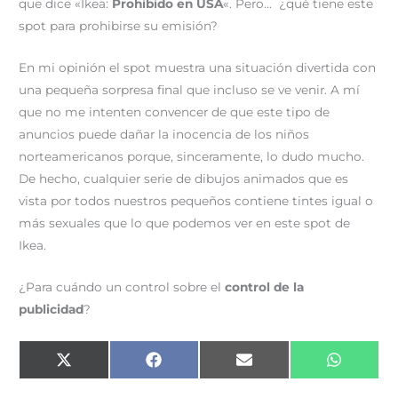
que dice «Ikea:
Prohibido en USA
«. Pero… ¿qué tiene este
spot para prohibirse su emisión?
En mi opinión el spot muestra una situación divertida con
una pequeña sorpresa final que incluso se ve venir. A mí
que no me intenten convencer de que este tipo de
anuncios puede dañar la inocencia de los niños
norteamericanos porque, sinceramente, lo dudo mucho.
De hecho, cualquier serie de dibujos animados que es
vista por todos nuestros pequeños contiene tintes igual o
más sexuales que lo que podemos ver en este spot de
Ikea.
¿Para cuándo un control sobre el
control de la
publicidad
?
Compartir
Compartir
Compartir
Comparti
X
F
E
W
en
en
en
en
(
a
m
h
T
c
a
a