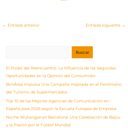
←
Entrada anterior
Entrada siguiente
→
B
Buscar
u
s
El Poder del Reencuentro: La Influencia de las Segundas
c
Oportunidades en la Opinión del Consumidor
a
BonÀrea Impulsa Una Campaña Inspirada en el Fenómeno
r
del Turismo de Supermercados
Top 10 de las Mejores Agencias de Comunicación en
España para 2026 según la Escuela Europea de Empresa
Noche Wuliangye en Barcelona: Una Celebración de Baijiu
y la Pasión por el Fútbol Mundial