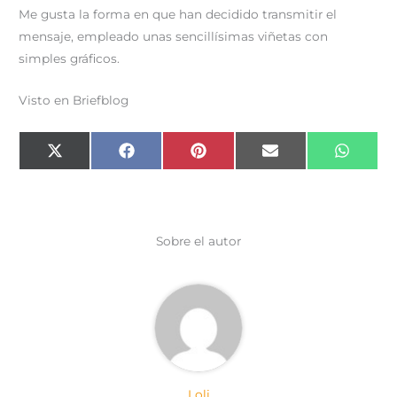
Me gusta la forma en que han decidido transmitir el
mensaje, empleado unas sencillísimas viñetas con
simples gráficos.
Visto en Briefblog
Compartir
Compartir
Compartir
Compartir
Compar
X
F
P
E
W
en
en
en
en
en
(
a
i
m
h
T
c
n
a
a
w
e
t
i
t
i
b
e
l
s
t
o
r
A
t
o
e
p
e
k
s
p
Sobre el autor
r
t
)
Loli