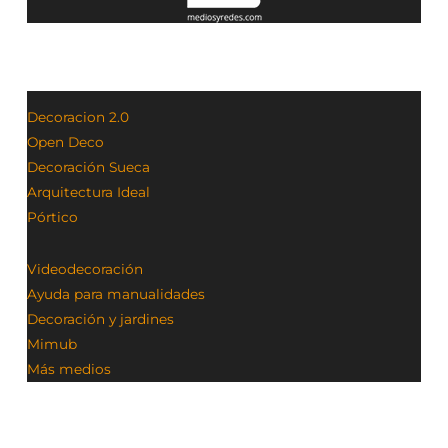
Decoracion 2.0
Open Deco
Decoración Sueca
Arquitectura Ideal
Pórtico
Videodecoración
Ayuda para manualidades
Decoración y jardines
Mimub
Más medios