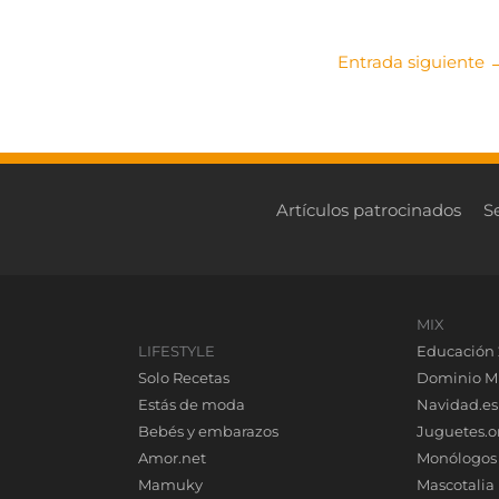
Entrada siguiente
Artículos patrocinados
S
MIX
LIFESTYLE
Educación 
Solo Recetas
Dominio M
Estás de moda
Navidad.es
Bebés y embarazos
Juguetes.o
Amor.net
Monólogos
Mamuky
Mascotalia