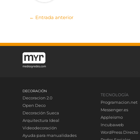
←
Entrada anterior
DECORACIÓN
TECNOLOGÍA
Decoracion 2.0
Programacion.net
Open Deco
Messenger.es
Decoración Sueca
Appleismo
Arquitectura Ideal
Incubaweb
Videodecoración
WordPress Directo
Ayuda para manualidades
Redes Sociales