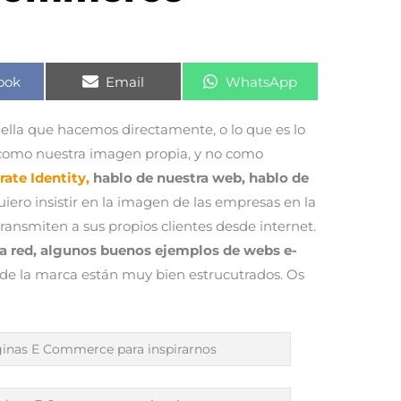
rtir
Compartir
Compartir
ook
Email
WhatsApp
en
en
uella que hacemos directamente, o lo que es lo
omo nuestra imagen propia, y no como
ate Identity,
hablo de nuestra web, hablo de
iero insistir en la imagen de las empresas en la
ransmiten a sus propios clientes desde internet.
a red, algunos buenos ejemplos de webs e-
de la marca están muy bien estrucutrados. Os