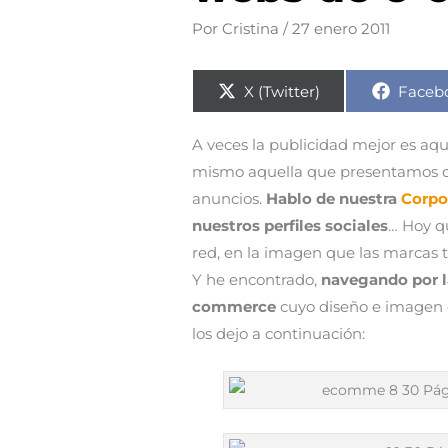
Por
Cristina
/
27 enero 2011
Compartir
Compa
X (Twitter)
Faceb
en
en
A veces la publicidad mejor es aq
mismo aquella que presentamos c
anuncios.
Hablo de nuestra
Corpor
nuestros perfiles sociales
… Hoy qu
red, en la imagen que las marcas t
Y he encontrado,
navegando por l
commerce
cuyo diseño e imagen 
los dejo a continuación: