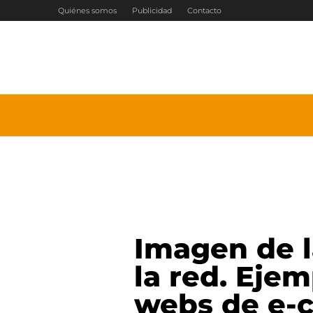
Ir
Quiénes somos
Publicidad
Contacto
al
contenido
Imagen de 
la red. Eje
webs de e