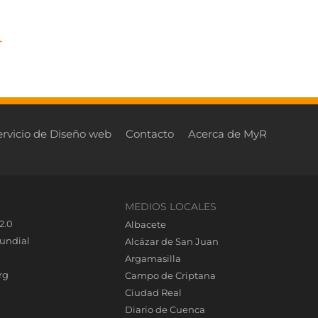
→
ervicio de Diseño web
Contacto
Acerca de MyR
MEDIOS LOCALES
2.0
Albacete
undial
Alcázar de San Juan
Argamasilla
rg
Campo de Criptana
Ciudad Real
Diario de Cuenca