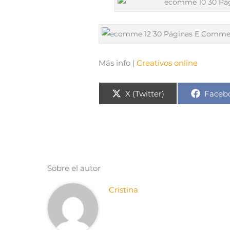
Más info |
Creativos online
Compartir
Compa
X (Twitter)
Faceb
en
en
Sobre el autor
Cristina