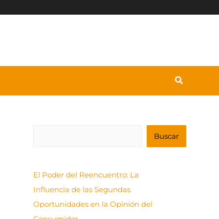
B
Buscar
u
s
El Poder del Reencuentro: La
c
Influencia de las Segundas
a
Oportunidades en la Opinión del
r
Consumidor