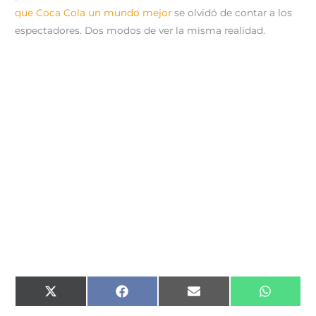
que Coca Cola un mundo mejor
se olvidó de contar a los
espectadores. Dos modos de ver la misma realidad.
Compartir
Compartir
Compartir
Comparti
X
F
E
W
en
en
en
en
(
a
m
h
T
c
a
a