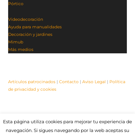
Pórtico
Videodecoración
Ayuda para manualidades
Decoración y jardines
Mimub
Más medios
Artículos patrocinados
|
Contacto
|
Aviso Legal
|
Política
de privacidad y cookies
Esta página utiliza cookies para mejorar tu experiencia de
© Contenidos bajo licencia Creative Commons (CC)
1995-2021 Medios y Redes online. Otros contenidos se
navegación. Si sigues navegando por la web aceptas su