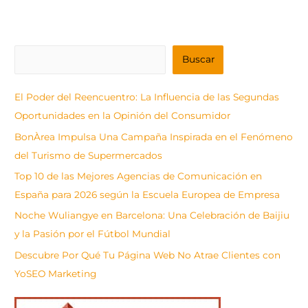
B
Buscar
u
s
El Poder del Reencuentro: La Influencia de las Segundas
c
Oportunidades en la Opinión del Consumidor
a
BonÀrea Impulsa Una Campaña Inspirada en el Fenómeno
r
del Turismo de Supermercados
Top 10 de las Mejores Agencias de Comunicación en
España para 2026 según la Escuela Europea de Empresa
Noche Wuliangye en Barcelona: Una Celebración de Baijiu
y la Pasión por el Fútbol Mundial
Descubre Por Qué Tu Página Web No Atrae Clientes con
YoSEO Marketing