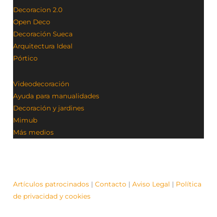
Decoracion 2.0
Open Deco
Decoración Sueca
Arquitectura Ideal
Pórtico
Videodecoración
Ayuda para manualidades
Decoración y jardines
Mimub
Más medios
Artículos patrocinados
|
Contacto
|
Aviso Legal
|
Política
de privacidad y cookies