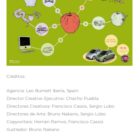
Créditos:
Agencia: Leo Burnett Iberia, Spain
Director Creativo Ejecutivo: Chacho Puebla
Directores Creativos: Francisco Cassis, Sergio Lobo
Directores de Arte: Bruno Nakano, Sergio Lobo
Copywriters: Hernán Ramos, Francisco Cassis
Ilustrador: Bruno Nakano