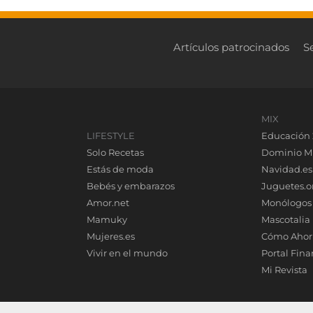
Artículos patrocinados
S
MIX
LIFESTYLE
Educación 
Solo Recetas
Dominio M
Estás de moda
Navidad.es
Bebés y embarazos
Juguetes.o
Amor.net
Monólogos
Mamuky
Mascotalia
Mujeres.es
Cómo Ahor
Vivir en el mundo
Portal Fina
Mi Revista