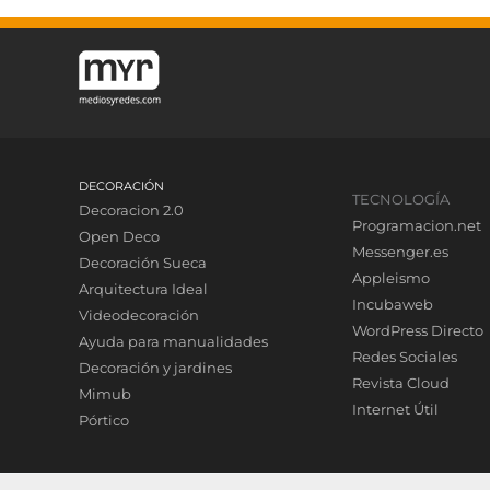
DECORACIÓN
TECNOLOGÍA
Decoracion 2.0
Programacion.net
Open Deco
Messenger.es
Decoración Sueca
Appleismo
Arquitectura Ideal
Incubaweb
Videodecoración
WordPress Directo
Ayuda para manualidades
Redes Sociales
Decoración y jardines
Revista Cloud
Mimub
Internet Útil
Pórtico