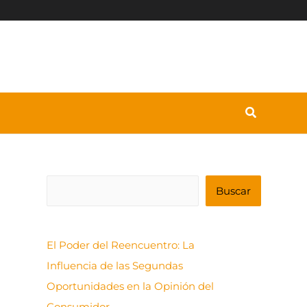
B
Buscar
u
s
El Poder del Reencuentro: La
c
Influencia de las Segundas
a
Oportunidades en la Opinión del
r
Consumidor