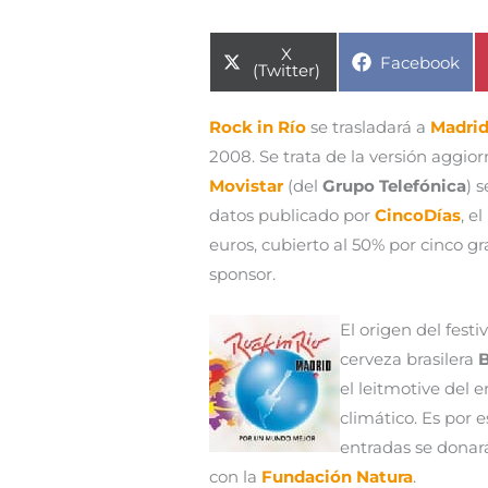
Compartir
X
Compartir
Facebook
en
(Twitter)
en
Rock in Río
se trasladará a
Madri
2008. Se trata de la versión aggio
Movistar
(del
Grupo Telefónica
) 
datos publicado por
CincoDías
, e
euros, cubierto al 50% por cinco g
sponsor.
El origen del fest
cerveza brasilera
el leitmotive del 
climático. Es por 
entradas se donar
con la
Fundación Natura
.