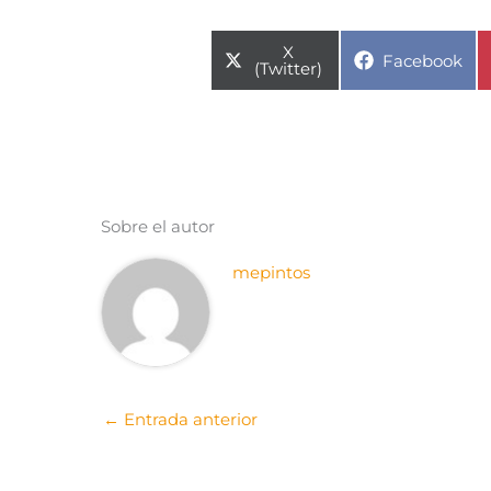
Compartir
X
Compartir
Facebook
en
(Twitter)
en
Sobre el autor
mepintos
←
Entrada anterior