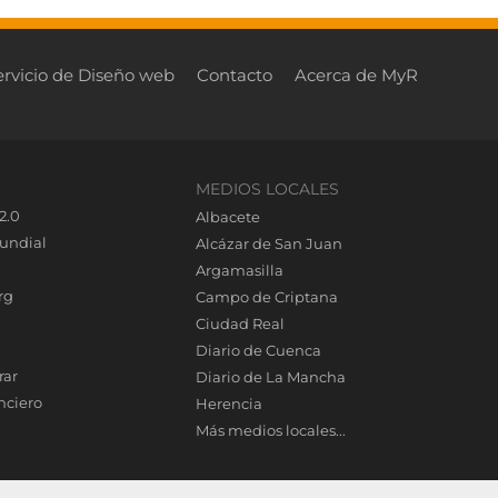
ervicio de Diseño web
Contacto
Acerca de MyR
MEDIOS LOCALES
2.0
Albacete
undial
Alcázar de San Juan
Argamasilla
rg
Campo de Criptana
Ciudad Real
Diario de Cuenca
rar
Diario de La Mancha
nciero
Herencia
Más medios locales...