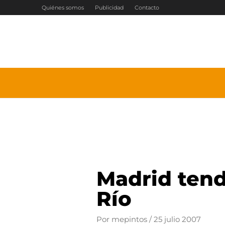
Ir
Quiénes somos
Publicidad
Contacto
al
contenido
Madrid tend
Río
Por
mepintos
/
25 julio 2007