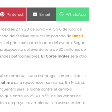
Compartir
Compartir
Compartir
Pinterest
Email
WhatsApp
en
en
en
d
los días 27 y 28 de junio y 4, 5 y 6 de julio de
rnada del festival musical importado de
Brasil
.
será el principal patrocinador del evento. Según
l presupuesto del evento será de 30 millones de
randes patrocinadores.
El Corte Inglés
será otro
ival se remonta a una estrategia comercial de la
Brahma
para rejuvenecer su marca. En Madrid,
encuentro será la lucha contra el cambio
eso que entre un 2% y un 5% de las ventas de
án a un proyecto ambiental, en asesoramiento