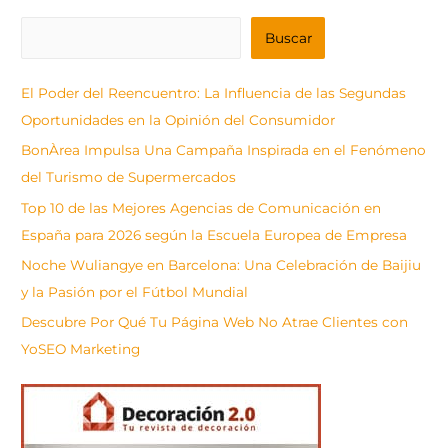
B
Buscar
u
s
El Poder del Reencuentro: La Influencia de las Segundas
c
Oportunidades en la Opinión del Consumidor
a
BonÀrea Impulsa Una Campaña Inspirada en el Fenómeno
r
del Turismo de Supermercados
Top 10 de las Mejores Agencias de Comunicación en
España para 2026 según la Escuela Europea de Empresa
Noche Wuliangye en Barcelona: Una Celebración de Baijiu
y la Pasión por el Fútbol Mundial
Descubre Por Qué Tu Página Web No Atrae Clientes con
YoSEO Marketing