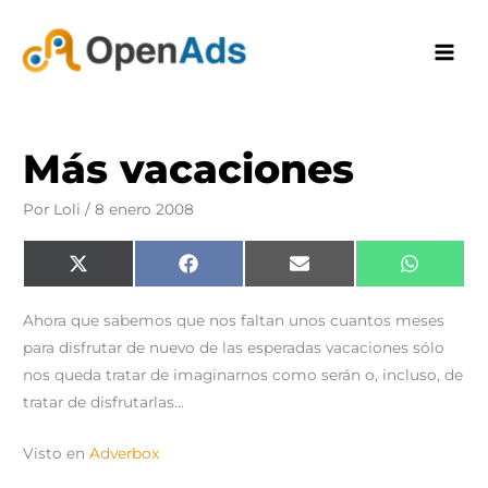
Ir
al
contenido
Más vacaciones
Por
Loli
/
8 enero 2008
Compartir
Compartir
Compartir
Comparti
X
F
E
W
en
en
en
en
(
a
m
h
T
c
a
a
w
e
i
t
Ahora que sabemos que nos faltan unos cuantos meses
i
b
l
s
t
o
A
para disfrutar de nuevo de las esperadas vacaciones sólo
t
o
p
e
k
p
nos queda tratar de imaginarnos como serán o, incluso, de
r
)
tratar de disfrutarlas…
Visto en
Adverbox