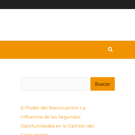
B
Buscar
u
s
El Poder del Reencuentro: La
c
Influencia de las Segundas
a
Oportunidades en la Opinión del
r
Consumidor