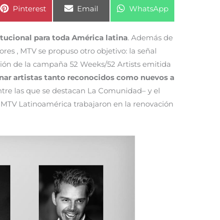
Compartir
Compartir
Compartir
Pinterest
Email
WhatsApp
en
en
en
tucional para toda América latina
. Además de
es , MTV se propuso otro objetivo: la señal
ión de la campaña 52 Weeks/52 Artists emitida
ar artistas tanto reconocidos como nuevos a
entre las que se destacan La Comunidad– y el
 MTV Latinoamérica trabajaron en la renovación