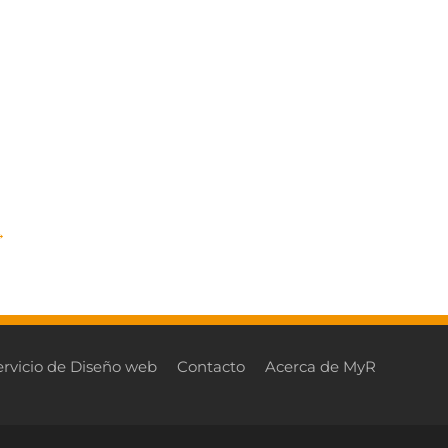
→
ervicio de Diseño web
Contacto
Acerca de MyR