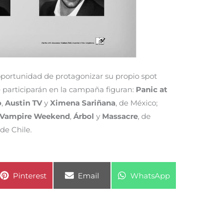
 oportunidad de protagonizar su propio spot
e participarán en la campaña figuran:
Panic at
o
,
Austin TV
y
Ximena Sariñana
, de México;
Vampire Weekend
,
Árbol
y
Massacre
, de
de Chile.
Compartir
Compartir
Compartir
Pinterest
Email
WhatsApp
en
en
en