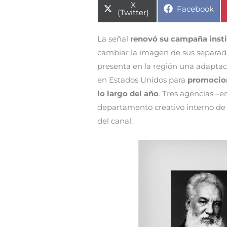
Compartir
X
Compartir
Facebook
en
(Twitter)
en
La señal
renovó
su campaña insti
cambiar la imagen de sus separador
presenta en la región una adaptac
en Estados Unidos para
promocion
lo largo del año
. Tres agencias –
departamento creativo interno de
del canal.