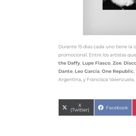
Durante 15 días cada uno tiene la
promocional. Entre los artistas qu
the Daffy
,
Lupe Fiasco
,
Zoe
,
Disc
Dante
,
Leo García
,
One Republic
,
Argentina, y Francisca Valenzuela, 
Compartir
X
Compartir
Facebook
en
(Twitter)
en