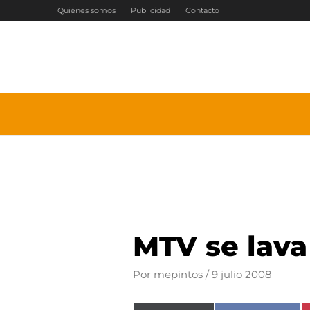
Ir
Quiénes somos
Publicidad
Contacto
al
contenido
MTV se lava
Por
mepintos
/
9 julio 2008