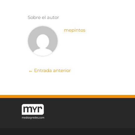
Sobre el autor
mepintos
←
Entrada anterior