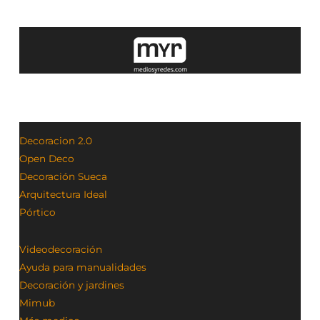
Decoracion 2.0
Open Deco
Decoración Sueca
Arquitectura Ideal
Pórtico
Videodecoración
Ayuda para manualidades
Decoración y jardines
Mimub