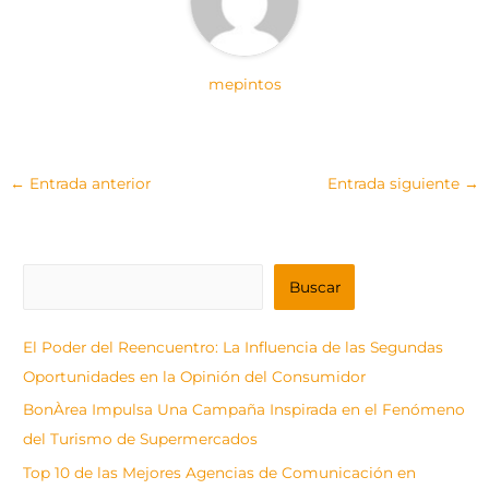
mepintos
←
Entrada anterior
Entrada siguiente
→
B
Buscar
u
s
El Poder del Reencuentro: La Influencia de las Segundas
c
Oportunidades en la Opinión del Consumidor
a
BonÀrea Impulsa Una Campaña Inspirada en el Fenómeno
r
del Turismo de Supermercados
Top 10 de las Mejores Agencias de Comunicación en