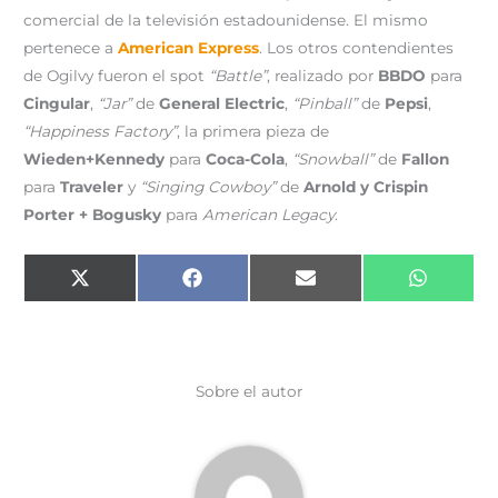
comercial de la televisión estadounidense. El mismo
pertenece a
American Express
. Los otros contendientes
de Ogilvy fueron el spot
“Battle”
, realizado por
BBDO
para
Cingular
,
“Jar”
de
General Electric
,
“Pinball”
de
Pepsi
,
“Happiness Factory”
, la primera pieza de
Wieden+Kennedy
para
Coca-Cola
,
“Snowball”
de
Fallon
para
Traveler
y
“Singing Cowboy”
de
Arnold y Crispin
Porter + Bogusky
para
American Legacy
.
Compartir
Compartir
Compartir
Comparti
X
F
E
W
en
en
en
en
(
a
m
h
T
c
a
a
w
e
i
t
i
b
l
s
t
o
A
t
o
p
e
k
p
Sobre el autor
r
)