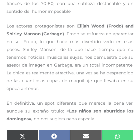
francés de los 70-80, con una sutileza destacable y un
sentido del humor impecable.
Los actores protagonistas son
Elijah Wood (Frodo) and
Shirley Manson (Garbage)
. Frodo se esfuerza en aparentar
no ser Frodo, lo que hace más divertido verlo en esas
poses. Shirley Manson, de la que hace tiempo que no
tenemos noticias musicales suyas, nos demuestra que su
asesor de imagen en Garbage, era un total incompetente.
La chica es realmente atractiva, una vez se ha desprendido
de las cuantiosas capas de maquillaje que llevaba en su
época anterior.
En definitiva, un spot diferente que merece la pena ver,
aunque su extraño título:
«Los niños son aburridos los
domingos»,
no nos sugiera nada especial.
Compartir
Compartir
Compartir
Comparti
X
F
E
W