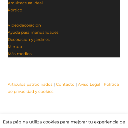
Arquitectura Ideal
Pórtico
Videodecoración
Ayuda para manualidades
Decoración y jardines
Mimub
Más medios
Artículos patrocinados
|
Contacto
|
Aviso Legal
|
Política
de privacidad y cookies
Esta página utiliza cookies para mejorar tu experiencia de
© Contenidos bajo licencia Creative Commons (CC)