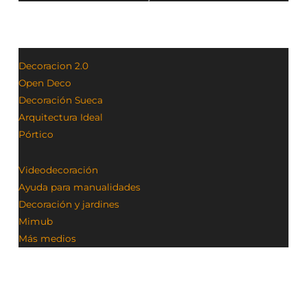
Decoracion 2.0
Open Deco
Decoración Sueca
Arquitectura Ideal
Pórtico
Videodecoración
Ayuda para manualidades
Decoración y jardines
Mimub
Más medios