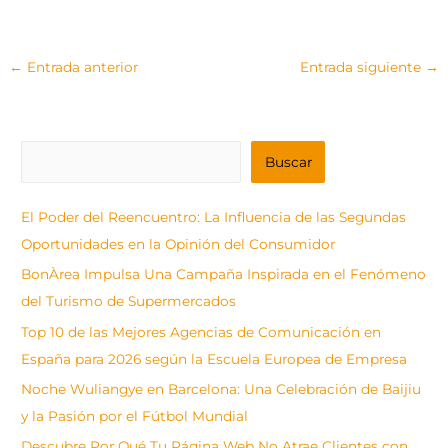
←
Entrada anterior
Entrada siguiente
→
B
Buscar
u
s
El Poder del Reencuentro: La Influencia de las Segundas
c
Oportunidades en la Opinión del Consumidor
a
BonÀrea Impulsa Una Campaña Inspirada en el Fenómeno
r
del Turismo de Supermercados
Top 10 de las Mejores Agencias de Comunicación en
España para 2026 según la Escuela Europea de Empresa
Noche Wuliangye en Barcelona: Una Celebración de Baijiu
y la Pasión por el Fútbol Mundial
Descubre Por Qué Tu Página Web No Atrae Clientes con