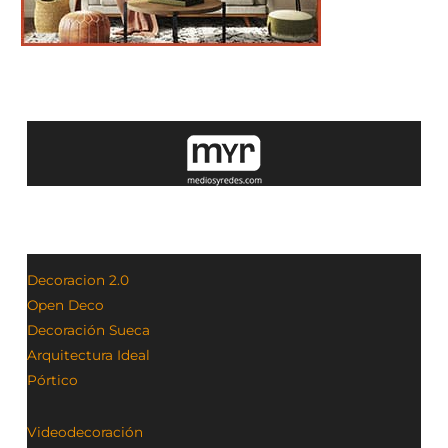
Decoracion 2.0
Open Deco
Decoración Sueca
Arquitectura Ideal
Pórtico
Videodecoración