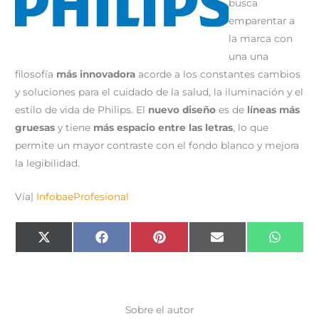
busca
emparentar a
la marca con
una una
filosofía
más innovadora
acorde a los constantes cambios
y soluciones para el cuidado de la salud, la iluminación y el
estilo de vida de Philips. El
nuevo diseño
es de
líneas más
gruesas
y tiene
más espacio entre las letras
, lo que
permite un mayor contraste con el fondo blanco y mejora
la legibilidad.
Vía|
InfobaeProfesional
Compartir
Compartir
Compartir
Compartir
Compar
X
F
P
E
W
en
en
en
en
en
(
a
i
m
h
T
c
n
a
a
w
e
t
i
t
i
b
e
l
s
t
o
r
A
t
o
e
p
e
k
s
p
Sobre el autor
r
t