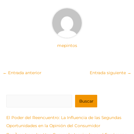
mepintos
←
Entrada anterior
Entrada siguiente
→
B
Buscar
u
s
El Poder del Reencuentro: La Influencia de las Segundas
c
Oportunidades en la Opinión del Consumidor
a