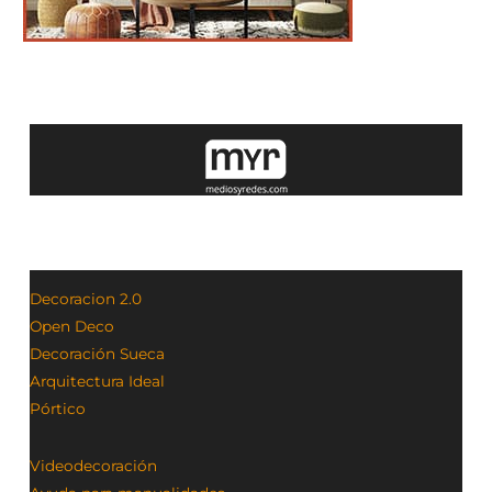
Decoracion 2.0
Open Deco
Decoración Sueca
Arquitectura Ideal
Pórtico
Videodecoración