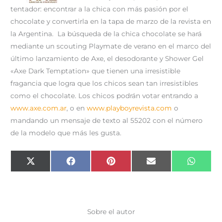
tentador: encontrar a la chica con más pasión por el
chocolate y convertirla en la tapa de marzo de la revista en
la Argentina. La búsqueda de la chica chocolate se hará
mediante un scouting Playmate de verano en el marco del
último lanzamiento de Axe, el desodorante y Shower Gel
«Axe Dark Temptation» que tienen una irresistible
fragancia que logra que los chicos sean tan irresistibles
como el chocolate. Los chicos podrán votar entrando a
www.axe.com.ar
, o en
www.playboyrevista.com
o
mandando un mensaje de texto al 55202 con el número
de la modelo que más les gusta.
Compartir
Compartir
Compartir
Compartir
Compar
X
F
P
E
W
en
en
en
en
en
(
a
i
m
h
T
c
n
a
a
w
e
t
i
t
i
b
e
l
s
t
o
r
A
t
o
e
p
e
k
s
p
Sobre el autor
r
t
)