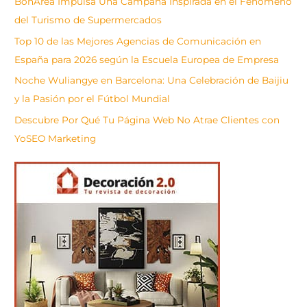
BonÀrea Impulsa Una Campaña Inspirada en el Fenómeno
r
del Turismo de Supermercados
Top 10 de las Mejores Agencias de Comunicación en
España para 2026 según la Escuela Europea de Empresa
Noche Wuliangye en Barcelona: Una Celebración de Baijiu
y la Pasión por el Fútbol Mundial
Descubre Por Qué Tu Página Web No Atrae Clientes con
YoSEO Marketing