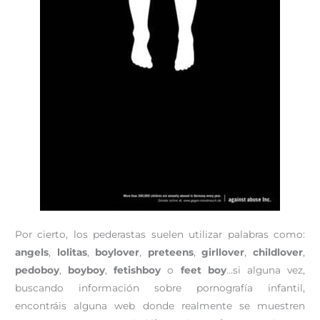
Por cierto, los pederastas suelen utilizar palabras como:
angels
,
lolitas
,
boylover
,
preteens
,
girllover
,
childlover
,
pedoboy
,
boyboy
,
fetishboy
o
feet boy
…si alguna vez,
buscando información sobre pornografía infantil,
encontráis alguna web donde realmente se muestren