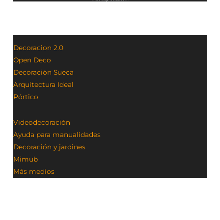
Decoracion 2.0
Open Deco
Decoración Sueca
Arquitectura Ideal
Pórtico
Videodecoración
Ayuda para manualidades
Decoración y jardines
Mimub
Más medios