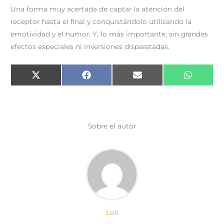
Una forma muy acertada de captar la atención del
receptor hasta el final y conquistándolo utilizando la
emotividad y el humor. Y, lo más importante, sin grandes
efectos especiales ni inversiones disparatadas.
Compartir
Compartir
Compartir
Comparti
X
F
E
W
en
en
en
en
(
a
m
h
T
c
a
a
w
e
i
t
i
b
l
s
t
o
A
t
o
p
e
k
p
Sobre el autor
r
)
Loli