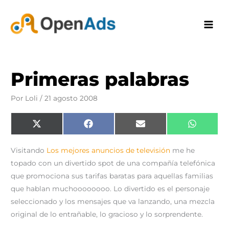
Ir
al
contenido
Primeras palabras
Por
Loli
/
21 agosto 2008
Compartir
Compartir
Compartir
Comparti
X
F
E
W
en
en
en
en
(
a
m
h
T
c
a
a
w
e
i
t
Visitando
Los mejores anuncios de televisión
me he
i
b
l
s
t
o
A
topado con un divertido spot de una compañía telefónica
t
o
p
e
k
p
que promociona sus tarifas baratas para aquellas familias
r
)
que hablan muchoooooooo. Lo divertido es el personaje
seleccionado y los mensajes que va lanzando, una mezcla
original de lo entrañable, lo gracioso y lo sorprendente.