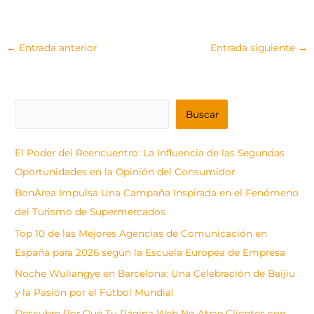
←
Entrada anterior
Entrada siguiente
→
B
Buscar
u
s
El Poder del Reencuentro: La Influencia de las Segundas
c
Oportunidades en la Opinión del Consumidor
a
BonÀrea Impulsa Una Campaña Inspirada en el Fenómeno
r
del Turismo de Supermercados
Top 10 de las Mejores Agencias de Comunicación en
España para 2026 según la Escuela Europea de Empresa
Noche Wuliangye en Barcelona: Una Celebración de Baijiu
y la Pasión por el Fútbol Mundial
Descubre Por Qué Tu Página Web No Atrae Clientes con