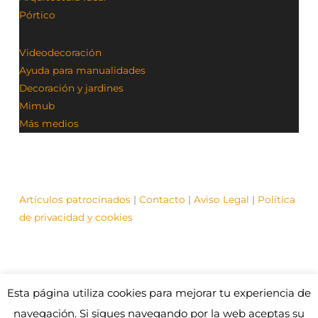
Pórtico
Videodecoración
Ayuda para manualidades
Decoración y jardines
Mimub
Más medios
Artículos patrocinados
|
Contacto
|
Aviso Legal
|
Política
de privacidad y cookies
Esta página utiliza cookies para mejorar tu experiencia de
© Contenidos bajo licencia Creative Commons (CC)
1995-2021 Medios y Redes online. Otros contenidos se
navegación. Si sigues navegando por la web aceptas su