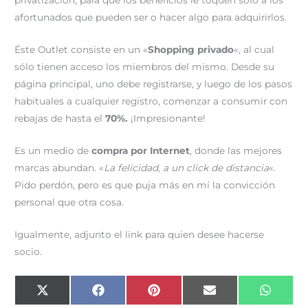
afortunados que pueden ser o hacer algo para adquirirlos.
Éste Outlet consiste en un «
Shopping privado
«, al cual
sólo tienen acceso los miembros del mismo. Desde su
página principal, uno debe registrarse, y luego de los pasos
habituales a cualquier registro, comenzar a consumir con
rebajas de hasta el
70%.
¡Impresionante!
Es un medio de
compra por Internet
, donde las mejores
marcas abundan. «
La felicidad, a un click de distancia
«.
Pido perdón, pero es que puja más en mí la convicción
personal que otra cosa.
Igualmente, adjunto el link para quien desee hacerse
socio.
Compartir
Compartir
Compartir
Compartir
Compar
X
F
P
E
W
en
en
en
en
en
(
a
i
m
h