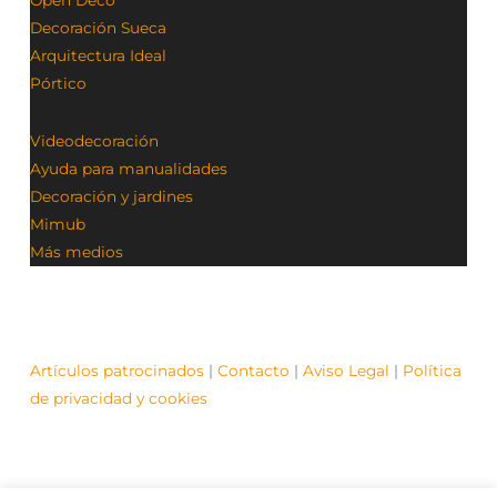
Decoración Sueca
Arquitectura Ideal
Pórtico
Videodecoración
Ayuda para manualidades
Decoración y jardines
Mimub
Más medios
Artículos patrocinados
|
Contacto
|
Aviso Legal
|
Política
de privacidad y cookies