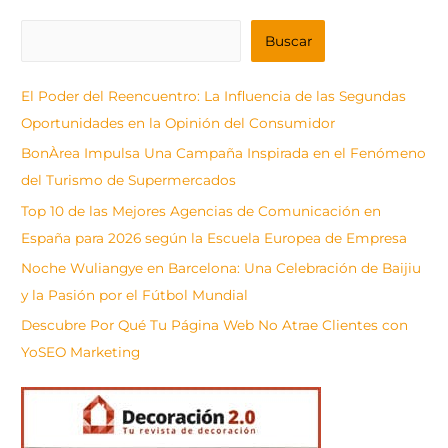
B
Buscar
u
s
El Poder del Reencuentro: La Influencia de las Segundas
c
Oportunidades en la Opinión del Consumidor
a
BonÀrea Impulsa Una Campaña Inspirada en el Fenómeno
r
del Turismo de Supermercados
Top 10 de las Mejores Agencias de Comunicación en
España para 2026 según la Escuela Europea de Empresa
Noche Wuliangye en Barcelona: Una Celebración de Baijiu
y la Pasión por el Fútbol Mundial
Descubre Por Qué Tu Página Web No Atrae Clientes con
YoSEO Marketing