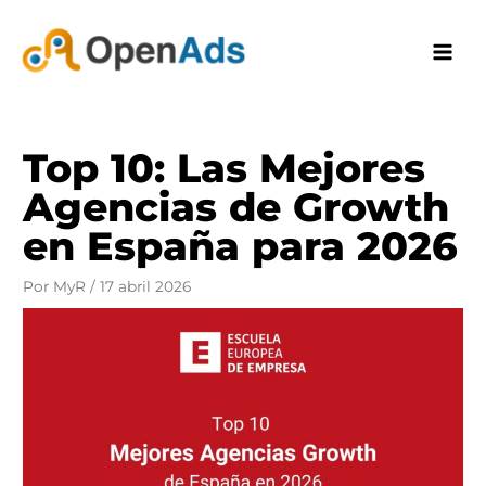
Ir
al
contenido
Top 10: Las Mejores
Agencias de Growth
en España para 2026
Por
MyR
/
17 abril 2026