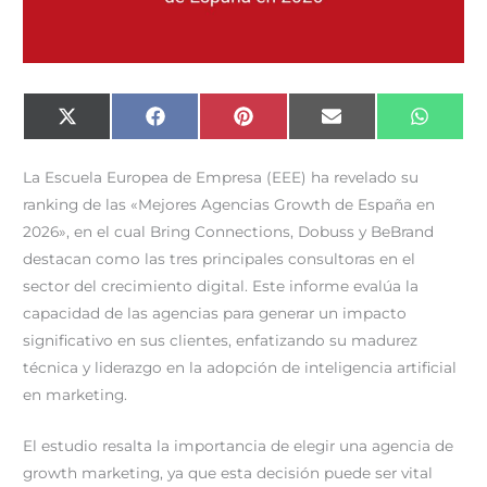
Compartir
Compartir
Compartir
Compartir
Compar
X
F
P
E
W
en
en
en
en
en
(
a
i
m
h
T
c
n
a
a
w
e
t
i
t
La Escuela Europea de Empresa (EEE) ha revelado su
i
b
e
l
s
t
o
r
A
ranking de las «Mejores Agencias Growth de España en
t
o
e
p
e
k
s
p
2026», en el cual Bring Connections, Dobuss y BeBrand
r
t
)
destacan como las tres principales consultoras en el
sector del crecimiento digital. Este informe evalúa la
capacidad de las agencias para generar un impacto
significativo en sus clientes, enfatizando su madurez
técnica y liderazgo en la adopción de inteligencia artificial
en marketing.
El estudio resalta la importancia de elegir una agencia de
growth marketing, ya que esta decisión puede ser vital