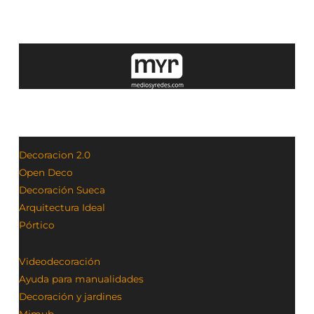
Decoracion 2.0
Open Deco
Decoración Sueca
Arquitectura Ideal
Pórtico
Videodecoración
Ayuda para manualidades
Decoración y jardines