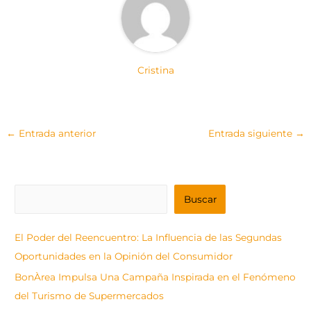
Cristina
←
Entrada anterior
Entrada siguiente
→
B
Buscar
u
s
El Poder del Reencuentro: La Influencia de las Segundas
c
Oportunidades en la Opinión del Consumidor
a
BonÀrea Impulsa Una Campaña Inspirada en el Fenómeno
r
del Turismo de Supermercados