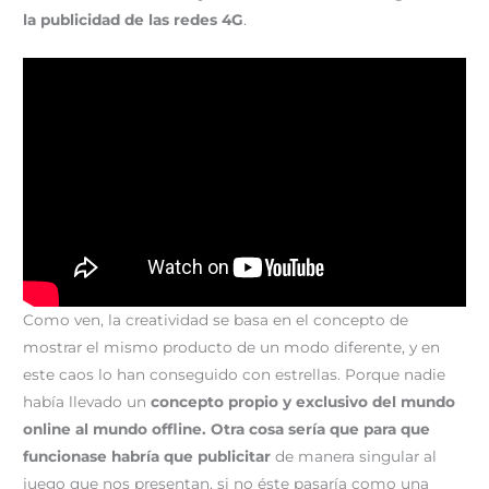
la publicidad de las redes 4G
.
Como ven, la creatividad se basa en el concepto de
mostrar el mismo producto de un modo diferente, y en
este caos lo han conseguido con estrellas. Porque nadie
había llevado un
concepto propio y exclusivo del mundo
online al mundo offline. Otra cosa sería que para que
funcionase habría que publicitar
de manera singular al
juego que nos presentan, si no éste pasaría como una