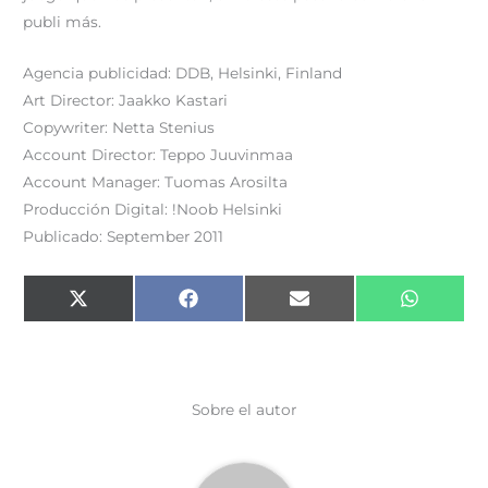
publi más.
Agencia publicidad: DDB, Helsinki, Finland
Art Director: Jaakko Kastari
Copywriter: Netta Stenius
Account Director: Teppo Juuvinmaa
Account Manager: Tuomas Arosilta
Producción Digital: !Noob Helsinki
Publicado: September 2011
Compartir
Compartir
Compartir
Comparti
X
F
E
W
en
en
en
en
(
a
m
h
T
c
a
a
w
e
i
t
i
b
l
s
t
o
A
t
o
p
e
k
p
Sobre el autor
r
)