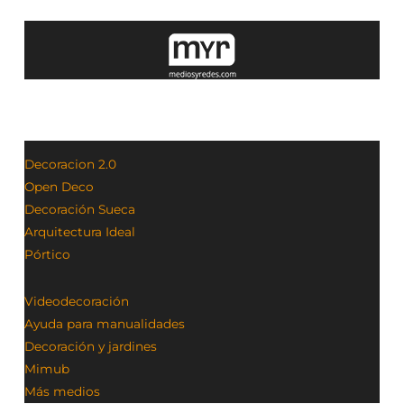
Decoracion 2.0
Open Deco
Decoración Sueca
Arquitectura Ideal
Pórtico
Videodecoración
Ayuda para manualidades
Decoración y jardines
Mimub
Más medios