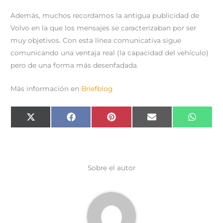
Además, muchos recordamos la antigua publicidad de
Volvo en la que los mensajes se caracterizaban por ser
muy objetivos. Con esta línea comunicativa sigue
comunicando una ventaja real (la capacidad del vehículo)
pero de una forma más desenfadada.
Más información en
Briefblog
Compartir
Compartir
Compartir
Compartir
Compar
X
F
P
E
W
en
en
en
en
en
(
a
i
m
h
T
c
n
a
a
w
e
t
i
t
i
b
e
l
s
t
o
r
A
t
o
e
p
e
k
s
p
Sobre el autor
r
t
)