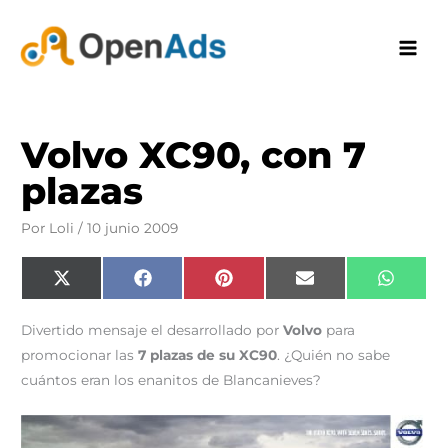
Ir
al
contenido
Volvo XC90, con 7
plazas
Por
Loli
/
10 junio 2009
Compartir
Compartir
Compartir
Compartir
Compar
X
F
P
E
W
en
en
en
en
en
(
a
i
m
h
T
c
n
a
a
w
e
t
i
t
Divertido mensaje el desarrollado por
Volvo
para
i
b
e
l
s
t
o
r
A
promocionar las
7 plazas de su XC90
. ¿Quién no sabe
t
o
e
p
e
k
s
p
cuántos eran los enanitos de Blancanieves?
r
t
)