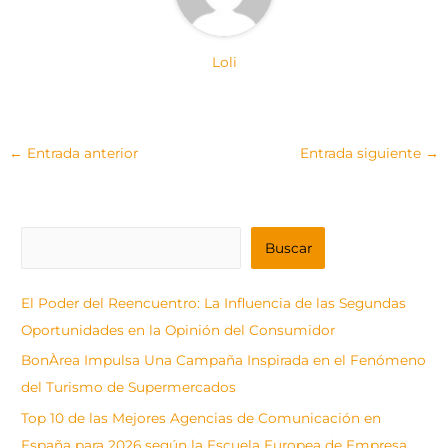
Loli
←
Entrada anterior
Entrada siguiente
→
B
Buscar
u
s
El Poder del Reencuentro: La Influencia de las Segundas
c
Oportunidades en la Opinión del Consumidor
a
BonÀrea Impulsa Una Campaña Inspirada en el Fenómeno
r
del Turismo de Supermercados
Top 10 de las Mejores Agencias de Comunicación en
España para 2026 según la Escuela Europea de Empresa