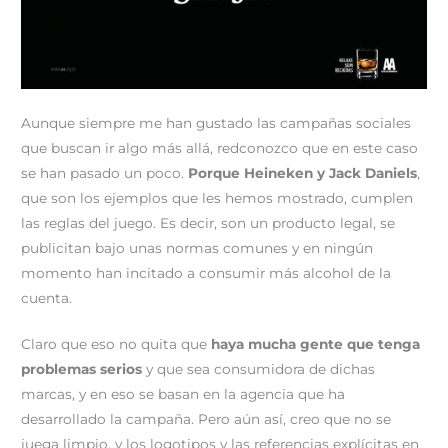
Aunque siempre me han gustado las campañas sociales
que buscan ir algo más allá, redconozco que en este caso
se han pasado un poco.
Porque Heineken y Jack Daniels
,
que son los ejemplos que les hemos mostrado, cumplen
las reglas del juego. Es decir, son un producto legal, se
publicitan bajo unas normas comunes y en ningún
momento han incitado a consumir más alcohol de la
cuenta.
Claro que eso no quita que
haya mucha gente que tenga
problemas serios
y que sea consumidora de dichas
marcas, y en eso se basan en la agencia que ha
desarrollado la campaña. Pero aún así, creo que no se
juega limpio, y los logotipos y las referencias explícitas en