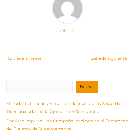
Cristina
←
Entrada anterior
Entrada siguiente
→
B
Buscar
u
s
El Poder del Reencuentro: La Influencia de las Segundas
c
Oportunidades en la Opinión del Consumidor
a
BonÀrea Impulsa Una Campaña Inspirada en el Fenómeno
r
del Turismo de Supermercados