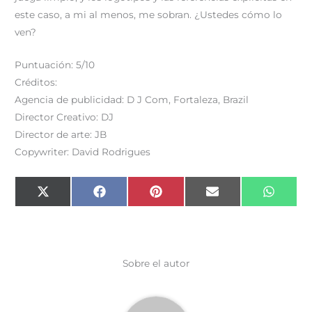
este caso, a mi al menos, me sobran. ¿Ustedes cómo lo
ven?
Puntuación: 5/10
Créditos:
Agencia de publicidad: D J Com, Fortaleza, Brazil
Director Creativo: DJ
Director de arte: JB
Copywriter: David Rodrigues
Compartir
Compartir
Compartir
Compartir
Compar
X
F
P
E
W
en
en
en
en
en
(
a
i
m
h
T
c
n
a
a
w
e
t
i
t
i
b
e
l
s
t
o
r
A
t
o
e
p
e
k
s
p
Sobre el autor
r
t
)