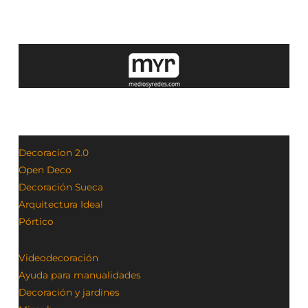
Decoracion 2.0
Open Deco
Decoración Sueca
Arquitectura Ideal
Pórtico
Videodecoración
Ayuda para manualidades
Decoración y jardines