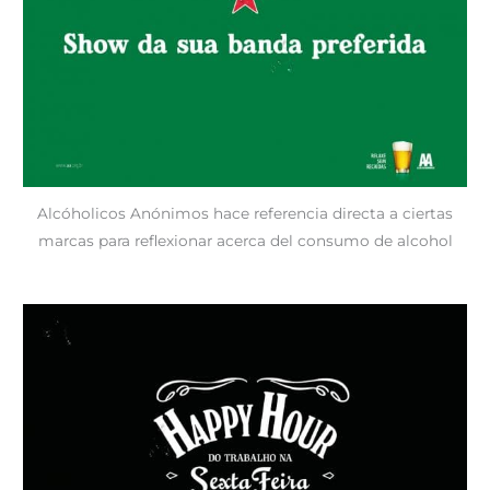
Alcóholicos Anónimos hace referencia directa a ciertas
marcas para reflexionar acerca del consumo de alcohol