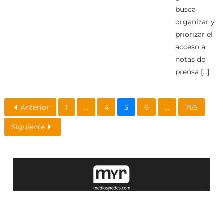
busca
organizar y
priorizar el
acceso a
notas de
prensa […]
Anterior
1
...
4
5
6
...
765
Siguiente