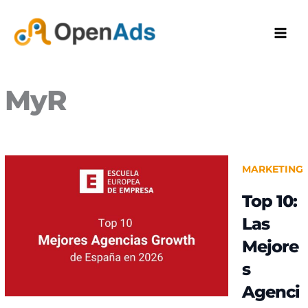
Ir
al
contenido
MyR
MARKETING
Top 10:
Las
Mejore
s
Agenci