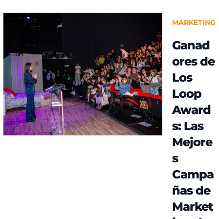
MARKETING
Ganad
ores de
Los
Loop
Award
s: Las
Mejore
s
Campa
ñas de
Market