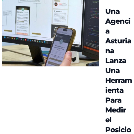
Una
Agenci
a
Asturia
na
Lanza
Una
Herram
ienta
Para
Medir
el
Posicio