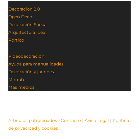
Decoracion 2.0
Open Deco
Decoración Sueca
Arquitectura Ideal
Pórtico
Videodecoración
Ayuda para manualidades
Decoración y jardines
Mimub
Más medios
Artículos patrocinados
|
Contacto
|
Aviso Legal
|
Política
de privacidad y cookies