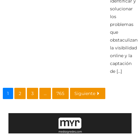
identificar y
solucionar
los
problemas
que
obstaculizan
la visibilidad
online y la
captación
de […]
1
2
3
...
765
Siguiente