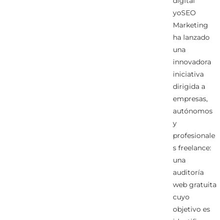
digital
yoSEO
Marketing
ha lanzado
una
innovadora
iniciativa
dirigida a
empresas,
autónomos
y
profesionale
s freelance:
una
auditoría
web gratuita
cuyo
objetivo es