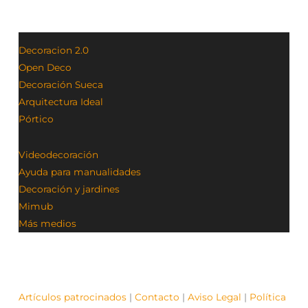
Decoracion 2.0
Open Deco
Decoración Sueca
Arquitectura Ideal
Pórtico
Videodecoración
Ayuda para manualidades
Decoración y jardines
Mimub
Más medios
Artículos patrocinados
|
Contacto
|
Aviso Legal
|
Política