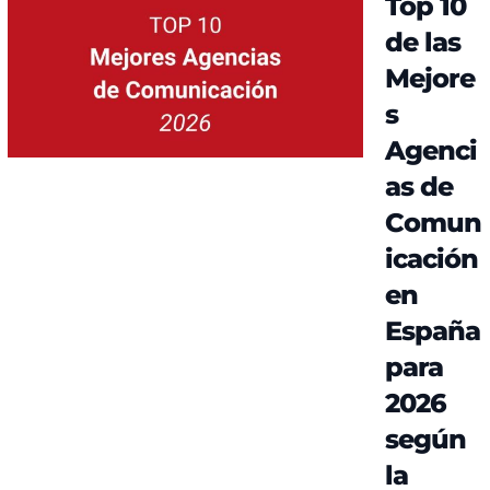
Top 10
de las
Mejore
s
Agenci
as de
Comun
icación
en
España
para
2026
según
la