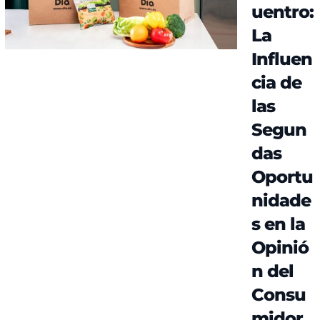
uentro:
La
Influen
cia de
las
Segun
das
Oportu
nidade
s en la
Opinió
n del
Consu
midor