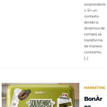
sorprenderle
s. En un
contexto
donde la
dinámica de
compra se
transforma
de manera
constante,
[…]
MARKETING
BonÀr
ea