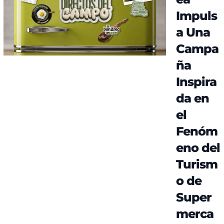
Impuls
a Una
Campa
ña
Inspira
da en
el
Fenóm
eno del
Turism
o de
Super
merca