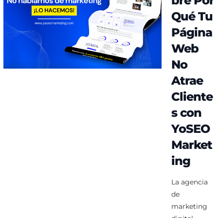
bre Por
Qué Tu
Página
Web
No
Atrae
Cliente
s con
YoSEO
Market
ing
La agencia
de
marketing