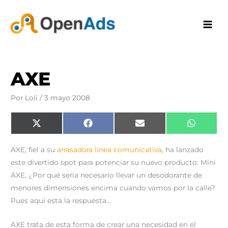
Ir
al
contenido
AXE
Por
Loli
/
3 mayo 2008
Compartir
Compartir
Compartir
Comparti
X
F
E
W
en
en
en
en
(
a
m
h
T
c
a
a
w
e
i
t
AXE, fiel a su
arrasadora línea comunicativa
, ha lanzado
i
b
l
s
t
o
A
este divertido spot para potenciar su nuevo producto: Mini
t
o
p
e
k
p
AXE. ¿Por qué sería necesario llevar un desodorante de
r
)
menores dimensiones encima cuando vamos por la calle?
Pues aquí esta la respuesta…
AXE trata de esta forma de crear una necesidad en el