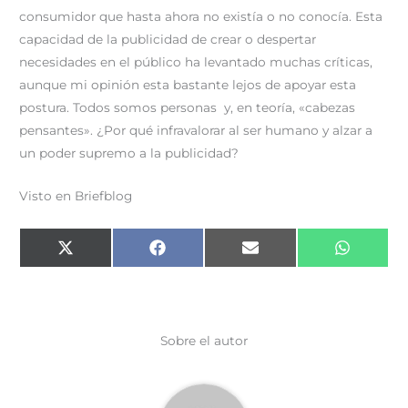
consumidor que hasta ahora no existía o no conocía. Esta
capacidad de la publicidad de crear o despertar
necesidades en el público ha levantado muchas críticas,
aunque mi opinión esta bastante lejos de apoyar esta
postura. Todos somos personas y, en teoría, «cabezas
pensantes». ¿Por qué infravalorar al ser humano y alzar a
un poder supremo a la publicidad?
Visto en Briefblog
Compartir
Compartir
Compartir
Comparti
X
F
E
W
en
en
en
en
(
a
m
h
T
c
a
a
w
e
i
t
i
b
l
s
t
o
A
t
o
p
e
k
p
Sobre el autor
r
)