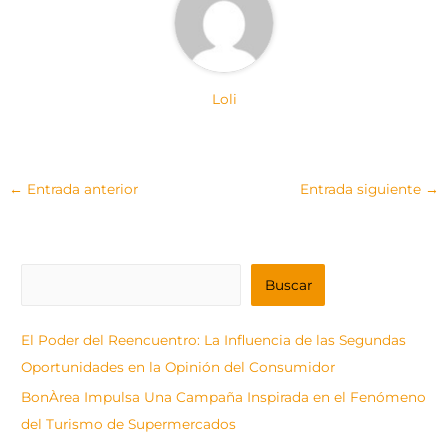
Loli
←
Entrada anterior
Entrada siguiente
→
B
Buscar
u
s
El Poder del Reencuentro: La Influencia de las Segundas
c
Oportunidades en la Opinión del Consumidor
a
BonÀrea Impulsa Una Campaña Inspirada en el Fenómeno
r
del Turismo de Supermercados