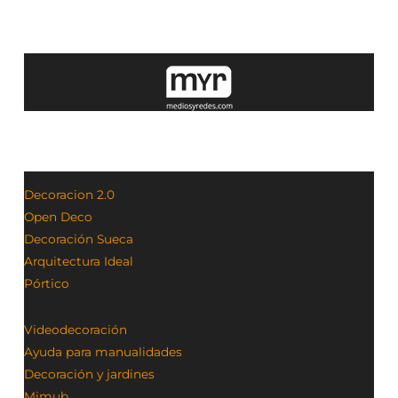
Decoracion 2.0
Open Deco
Decoración Sueca
Arquitectura Ideal
Pórtico
Videodecoración
Ayuda para manualidades
Decoración y jardines
Mimub