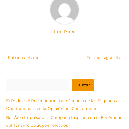
Juan Pedro
←
Entrada anterior
Entrada siguiente
→
B
Buscar
u
s
El Poder del Reencuentro: La Influencia de las Segundas
c
Oportunidades en la Opinión del Consumidor
a
BonÀrea Impulsa Una Campaña Inspirada en el Fenómeno
r
del Turismo de Supermercados