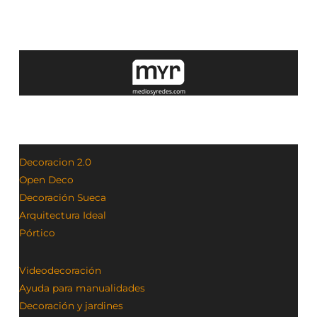
Decoracion 2.0
Open Deco
Decoración Sueca
Arquitectura Ideal
Pórtico
Videodecoración
Ayuda para manualidades
Decoración y jardines