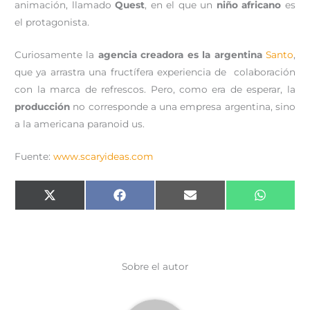
animación, llamado
Quest
, en el que un
niño africano
es
el protagonista.
Curiosamente la
agencia creadora es la argentina
Santo
,
que ya arrastra una fructífera experiencia de colaboración
con la marca de refrescos. Pero, como era de esperar, la
producción
no corresponde a una empresa argentina, sino
a la americana paranoid us.
Fuente:
www.scaryideas.com
Compartir
Compartir
Compartir
Comparti
X
F
E
W
en
en
en
en
(
a
m
h
T
c
a
a
w
e
i
t
i
b
l
s
t
o
A
t
o
p
e
k
p
Sobre el autor
r
)