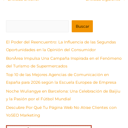
B
Buscar
u
s
El Poder del Reencuentro: La Influencia de las Segundas
c
Oportunidades en la Opinión del Consumidor
a
BonÀrea Impulsa Una Campaña Inspirada en el Fenómeno
r
del Turismo de Supermercados
Top 10 de las Mejores Agencias de Comunicación en
España para 2026 según la Escuela Europea de Empresa
Noche Wuliangye en Barcelona: Una Celebración de Baijiu
y la Pasión por el Fútbol Mundial
Descubre Por Qué Tu Página Web No Atrae Clientes con
YoSEO Marketing