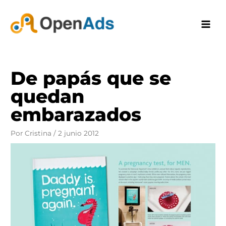
Ir
al
contenido
De papás que se
quedan
embarazados
Por
Cristina
/
2 junio 2012