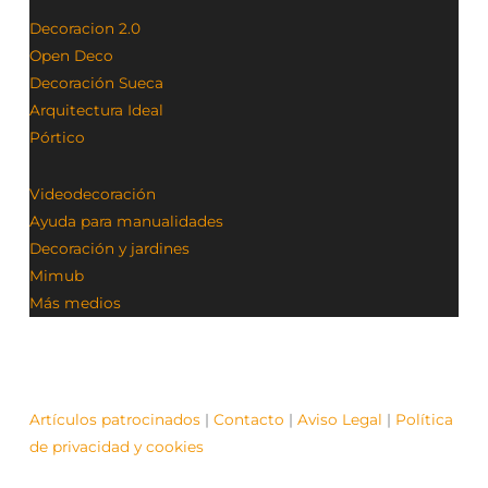
Decoracion 2.0
Open Deco
Decoración Sueca
Arquitectura Ideal
Pórtico
Videodecoración
Ayuda para manualidades
Decoración y jardines
Mimub
Más medios
Artículos patrocinados
|
Contacto
|
Aviso Legal
|
Política
de privacidad y cookies