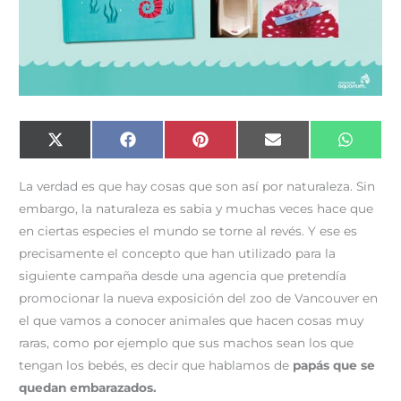
Compartir
Compartir
Compartir
Compartir
Compar
X
F
P
E
W
en
en
en
en
en
(
a
i
m
h
T
c
n
a
a
w
e
t
i
t
La verdad es que hay cosas que son así por naturaleza. Sin
i
b
e
l
s
t
o
r
A
embargo, la naturaleza es sabia y muchas veces hace que
t
o
e
p
e
k
s
p
en ciertas especies el mundo se torne al revés. Y ese es
r
t
)
precisamente el concepto que han utilizado para la
siguiente campaña desde una agencia que pretendía
promocionar la nueva exposición del zoo de Vancouver en
el que vamos a conocer animales que hacen cosas muy
raras, como por ejemplo que sus machos sean los que
tengan los bebés, es decir que hablamos de
papás que se
quedan embarazados.