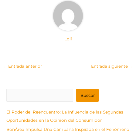
Loli
←
Entrada anterior
Entrada siguiente
→
B
Buscar
u
s
El Poder del Reencuentro: La Influencia de las Segundas
c
Oportunidades en la Opinión del Consumidor
a
BonÀrea Impulsa Una Campaña Inspirada en el Fenómeno
r