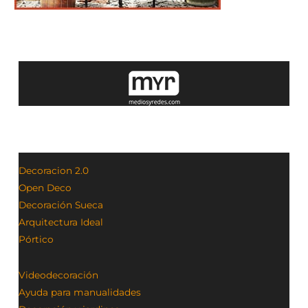
Decoracion 2.0
Open Deco
Decoración Sueca
Arquitectura Ideal
Pórtico
Videodecoración
Ayuda para manualidades