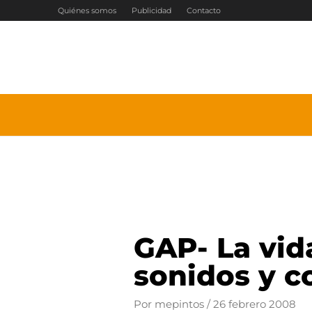
Ir
Quiénes somos
Publicidad
Contacto
al
contenido
GAP- La vid
sonidos y c
Por
mepintos
/
26 febrero 2008