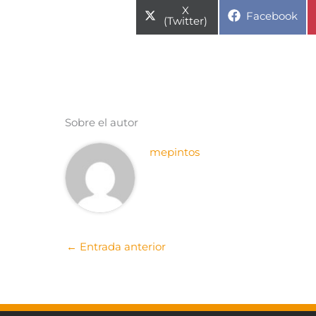
Compartir
X
Compartir
Facebook
en
(Twitter)
en
Sobre el autor
mepintos
←
Entrada anterior