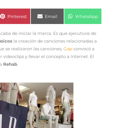
Compartir
Compartir
Compartir
Pinterest
Email
WhatsApp
en
en
en
caba de iniciar la marca. Es que ejecutivos de
sicos
la creación de canciones relacionadas a
ue se realizaron las canciones,
Gap
convocó a
r videoclips y llevar el concepto a Internet. El
ia
Rehab
.