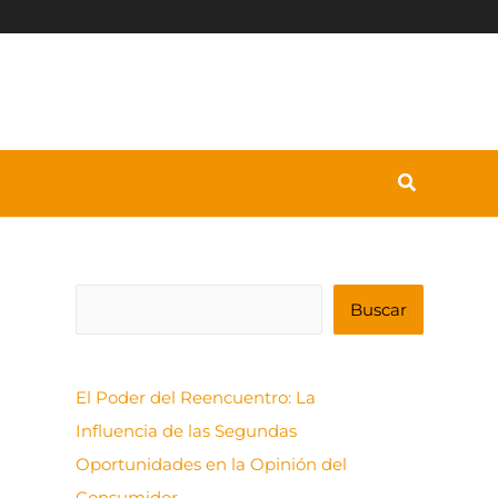
B
Buscar
u
s
El Poder del Reencuentro: La
c
Influencia de las Segundas
a
Oportunidades en la Opinión del
r
Consumidor