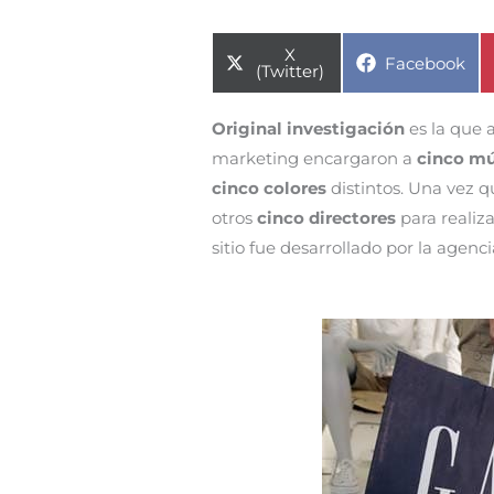
Compartir
X
Compartir
Facebook
en
(Twitter)
en
Original investigación
es la que a
marketing encargaron a
cinco mú
cinco colores
distintos. Una vez q
otros
cinco directores
para realiza
sitio fue desarrollado por la agenc