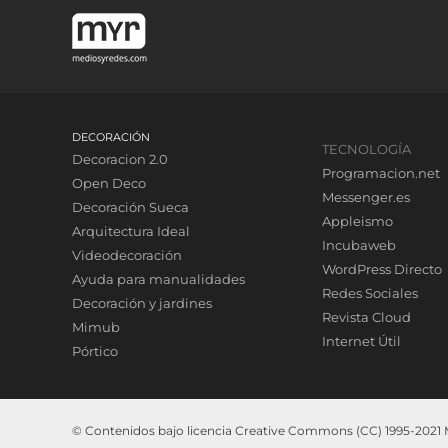
DECORACIÓN
TECNOLOGÍA
Decoracion 2.0
Programacion.net
Open Deco
Messenger.es
Decoración Sueca
Appleismo
Arquitectura Ideal
Incubaweb
Videodecoración
WordPress Directo
Ayuda para manualidades
Redes Sociales
Decoración y jardines
Revista Cloud
Mimub
Internet Útil
Pórtico
© Contenidos bajo licencia Creative Commons (CC) 1995-2021 Me