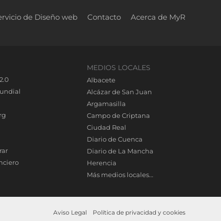
ervicio de Diseño web
Contacto
Acerca de MyR
MEDIOS LOCALES
2.0
Albacete
undial
Alcázar de San Juan
Argamasilla
rg
Campo de Criptana
Ciudad Real
Diario de Cuenca
rar
Diario de La Mancha
nciero
Herencia
Más medios locales...
Aviso Legal
Política de privacidad y cookies