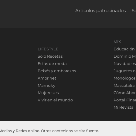
Artículos patrocinados
S
MIX
LIFESTYLE
Educación 
Solo Recetas
Dominio M
Estás de moda
Navidad.es
Bebés y embarazos
Juguetes.o
Amor.net
Monólogos
Mamuky
Mascotalia
Mujeres.es
Cómo Ahor
Vivir en el mundo
Portal Fina
Mi Revista
dios y Redes online. Otros contenidos se cita fuente.