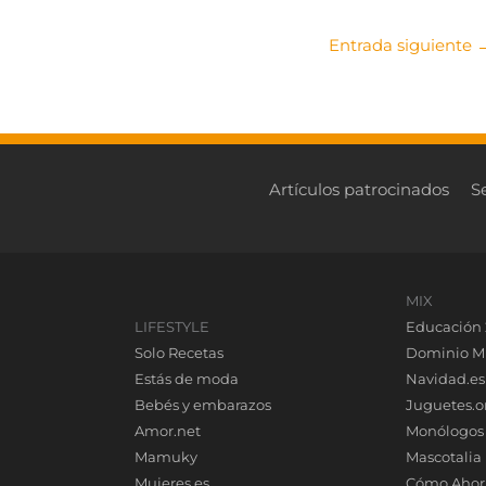
Entrada siguiente
Artículos patrocinados
S
MIX
LIFESTYLE
Educación 
Solo Recetas
Dominio M
Estás de moda
Navidad.es
Bebés y embarazos
Juguetes.o
Amor.net
Monólogos
Mamuky
Mascotalia
Mujeres.es
Cómo Ahor