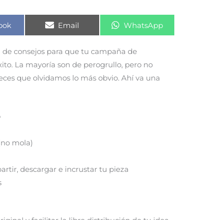
rtir
Compartir
Compartir
ook
Email
WhatsApp
en
en
a de consejos para que tu campaña de
xito. La mayoría son de perogrullo, pero no
veces que olvidamos lo más obvio. Ahí va una
o
(no mola)
rtir, descargar e incrustar tu pieza
s