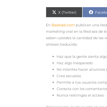
Compartir
Compa
X (Twitter)
Faceb
en
en
En
Baekdal.com
publican una list
marketing viral en la Red sea de é
saben ustedes la cantidad de las 
síntesis traducida:
Haz que la gente sienta alg
Haz algo inesperado
No intentes hacer anuncios 
Crea secuelas
Permite a tus usuarios compa
Conecta con los comentario
Nunca restringas el acceso