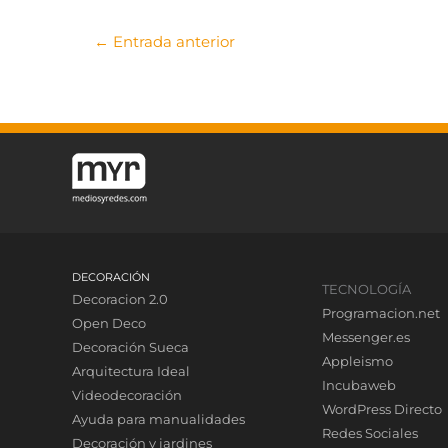
←
Entrada anterior
DECORACIÓN
TECNOLOGÍA
Decoracion 2.0
Programacion.net
Open Deco
Messenger.es
Decoración Sueca
Appleismo
Arquitectura Ideal
Incubaweb
Videodecoración
WordPress Directo
Ayuda para manualidades
Redes Sociales
Decoración y jardines