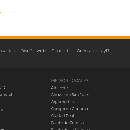
→
ervicio de Diseño web
Contacto
Acerca de MyR
MEDIOS LOCALES
2.0
Albacete
undial
Alcázar de San Juan
Argamasilla
rg
Campo de Criptana
Ciudad Real
Diario de Cuenca
rar
Diario de La Mancha