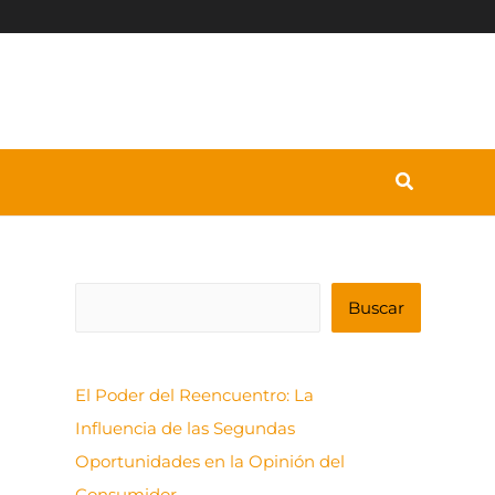
B
Buscar
u
s
El Poder del Reencuentro: La
c
Influencia de las Segundas
a
Oportunidades en la Opinión del
r
Consumidor