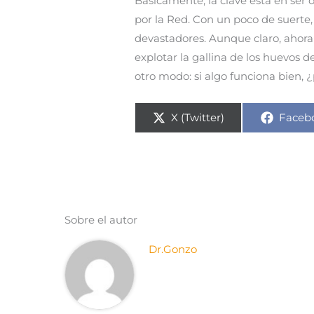
Básicamente, la clave está en ser ori
por la Red. Con un poco de suerte
devastadores. Aunque claro, ahora 
explotar la gallina de los huevos
otro modo: si algo funciona bien,
Compartir
Compa
X (Twitter)
Faceb
en
en
Sobre el autor
Dr.Gonzo