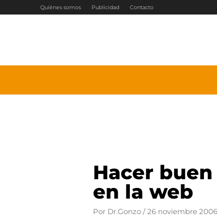
Ir
Quiénes somos
Publicidad
Contacto
al
contenido
Hacer buen 
en la web
Por
Dr.Gonzo
/
26 noviembre 200