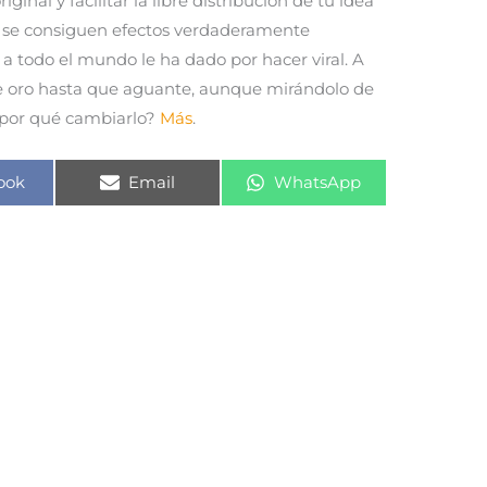
ginal y facilitar la libre distribución de tu idea
, se consiguen efectos verdaderamente
a todo el mundo le ha dado por hacer viral. A
 de oro hasta que aguante, aunque mirándolo de
 ¿por qué cambiarlo?
Más
.
rtir
Compartir
Compartir
ook
Email
WhatsApp
en
en